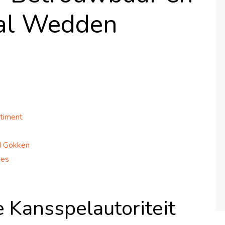
aal Wedden
timent
d Gokken
ies
 Kansspelautoriteit