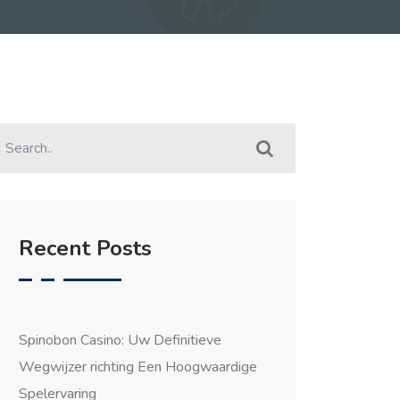
Recent Posts
Spinobon Casino: Uw Definitieve
Wegwijzer richting Een Hoogwaardige
Spelervaring