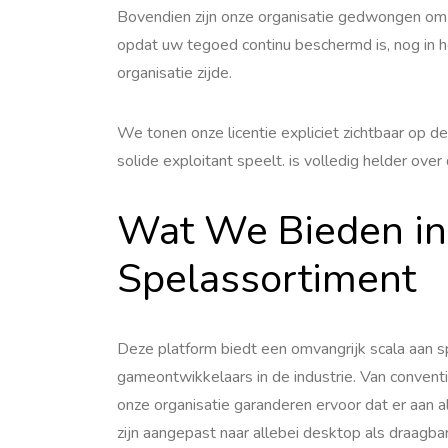
Bovendien zijn onze organisatie gedwongen om 
opdat uw tegoed continu beschermd is, nog in het
organisatie zijde.
We tonen onze licentie expliciet zichtbaar op de
solide exploitant speelt. is volledig helder ov
Wat We Bieden in
Spelassortiment
Deze platform biedt een omvangrijk scala aan
gameontwikkelaars in de industrie. Van convent
onze organisatie garanderen ervoor dat er aan a
zijn aangepast naar allebei desktop als draagba