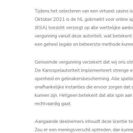
Tijdens het selecteren van een virtueel casino i
Oktober 2021 is de NL gokmarkt voor online s
(KSA) toezicht verzorgt op alle wettelijke aanb
vergunning vanuit deze autoriteit, wat betekent 
een geheel legale en beheerste methode kunne
Genoemde vergunning verzekert dat wij ons stri
De Kansspelautoriteit implementeert strenge ei
openheid en gebruikersbescherming. Alle spell
onafhankelijke instanties die ervoor zorgen dat 
kunnen zijn. Hetgeen betekent dat alle spin aan 
rechtvaardig gaat.
Aangaande deelnemers inhoudt deze licentie te
Zou er een meningsverschil optreden, dan kunne