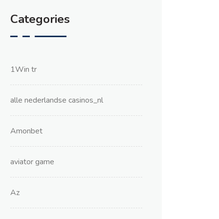
Categories
1Win tr
alle nederlandse casinos_nl
Amonbet
aviator game
Az