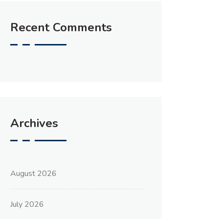
Recent Comments
Archives
August 2026
July 2026