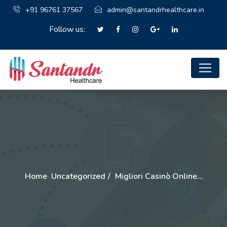
+91 96761 37567
admin@santandrhealthcare.in
Follow us:
Home
Uncategorized
Migliori Casinò Online…