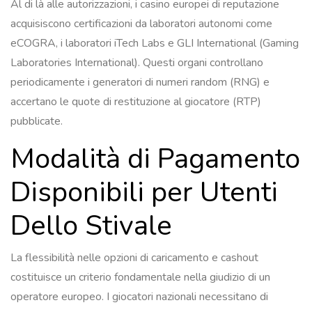
Al di là alle autorizzazioni, i casino europei di reputazione
acquisiscono certificazioni da laboratori autonomi come
eCOGRA, i laboratori iTech Labs e GLI International (Gaming
Laboratories International). Questi organi controllano
periodicamente i generatori di numeri random (RNG) e
accertano le quote di restituzione al giocatore (RTP)
pubblicate.
Modalità di Pagamento
Disponibili per Utenti
Dello Stivale
La flessibilità nelle opzioni di caricamento e cashout
costituisce un criterio fondamentale nella giudizio di un
operatore europeo. I giocatori nazionali necessitano di