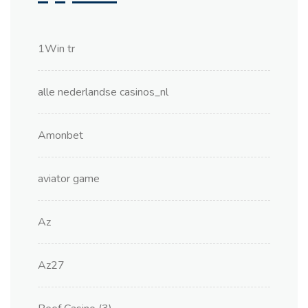
1Win tr
alle nederlandse casinos_nl
Amonbet
aviator game
Az
Az27