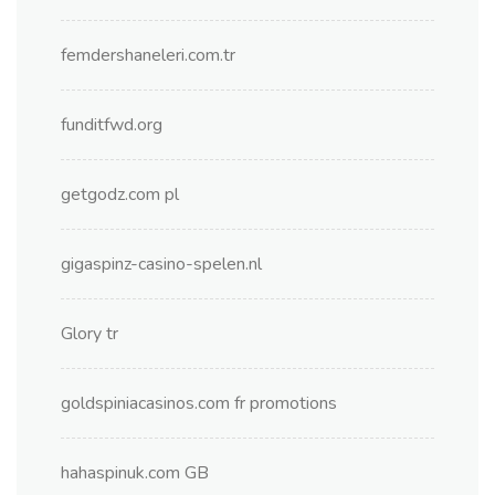
femdershaneleri.com.tr
funditfwd.org
getgodz.com pl
gigaspinz-casino-spelen.nl
Glory tr
goldspiniacasinos.com fr promotions
hahaspinuk.com GB