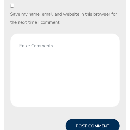
Save my name, email, and website in this browser for
the next time I comment.