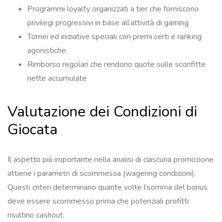
Programmi loyalty organizzati a tier che forniscono
privilegi progressivi in base all’attività di gaming
Tornei ed iniziative speciali con premi certi e ranking
agonistiche
Rimborso regolari che rendono quote sulle sconfitte
nette accumulate
Valutazione dei Condizioni di
Giocata
Il aspetto più importante nella analisi di ciascuna promozione
attiene i parametri di scommessa (wagering condizioni).
Questi criteri determinano quante volte l’somma del bonus
deve essere scommesso prima che potenziali profitti
risultino cashout.