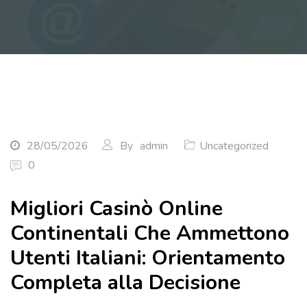
28/05/2026
By
admin
Uncategorized
0
Migliori Casinò Online
Continentali Che Ammettono
Utenti Italiani: Orientamento
Completa alla Decisione