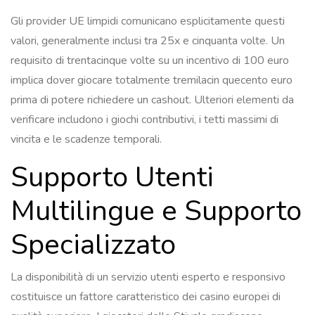
Gli provider UE limpidi comunicano esplicitamente questi
valori, generalmente inclusi tra 25x e cinquanta volte. Un
requisito di trentacinque volte su un incentivo di 100 euro
implica dover giocare totalmente tremilacin quecento euro
prima di potere richiedere un cashout. Ulteriori elementi da
verificare includono i giochi contributivi, i tetti massimi di
vincita e le scadenze temporali.
Supporto Utenti
Multilingue e Supporto
Specializzato
La disponibilità di un servizio utenti esperto e responsivo
costituisce un fattore caratteristico dei casino europei di