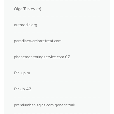
Olga Turkey (tr)
outmedia.org
paradisewarriorretreat.com
phonemonitoringservice.com CZ
Pin-up ru
PinUp AZ
premiumbahisgiris.com generic turk