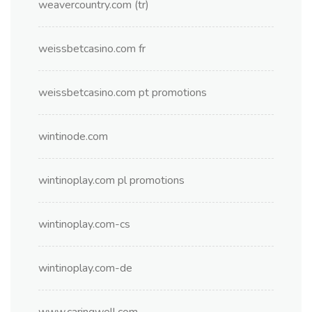
weavercountry.com (tr)
weissbetcasino.com fr
weissbetcasino.com pt promotions
wintinode.com
wintinoplay.com pl promotions
wintinoplay.com-cs
wintinoplay.com-de
www.caringwell.com