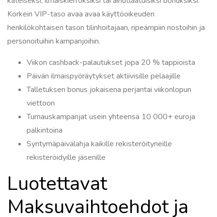
käteiseksi, ilmaiskierroksiksi tai ainutlaatuisiksi bonuksiksi.
Korkein VIP-taso avaa avaa käyttöoikeuden
henkilökohtaisen tason tilinhoitajaan, ripeämpiin nostoihin ja
personoituihin kampanjoihin.
Viikon cashback-palautukset jopa 20 % tappioista
Päivän ilmaispyöräytykset aktiivisille pelaajille
Talletuksen bonus jokaisena perjantai viikonlopun
viettoon
Turnauskampanjat usein yhteensä 10 000+ euroja
palkintoina
Syntymäpäivälahja kaikille rekisteröityneille
rekisteröidyille jäsenille
Luotettavat
Maksuvaihtoehdot ja