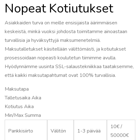
Nopeat Kotiutukset
Asiakkaiden turva on meille ensisijaista äärimmäisen
keskeistä, minkä vuoksi johdosta toimitamme ainoastaan
turvallisia ja hyväksyttyjä maksumenetelmiä.
Maksutalletukset käsitellään välittömästi, ja kotiutukset
prosessoidaan nopeasti koulutetun tiimimme avulla.
Hyödynnämme uusinta SSL-salaustekniikkaa taataksemme,
että kaikki maksutapahtumat ovat 100% turvallisia.
Maksutapa
Talletusaika Aika
Kotiutus Aika
Min/Max Summa
10€ /
Pankkisiirto
Välitön
1-3 päivää
50000€