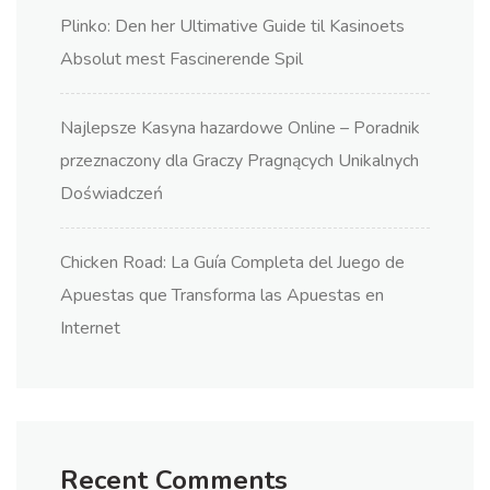
Plinko: Den her Ultimative Guide til Kasinoets
Absolut mest Fascinerende Spil
Najlepsze Kasyna hazardowe Online – Poradnik
przeznaczony dla Graczy Pragnących Unikalnych
Doświadczeń
Chicken Road: La Guía Completa del Juego de
Apuestas que Transforma las Apuestas en
Internet
Recent Comments