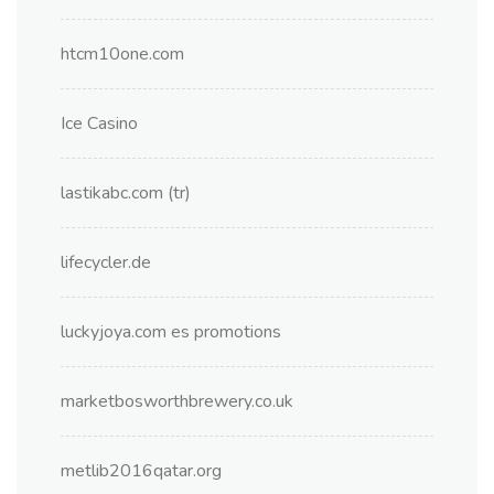
htcm10one.com
Ice Casino
lastikabc.com (tr)
lifecycler.de
luckyjoya.com es promotions
marketbosworthbrewery.co.uk
metlib2016qatar.org