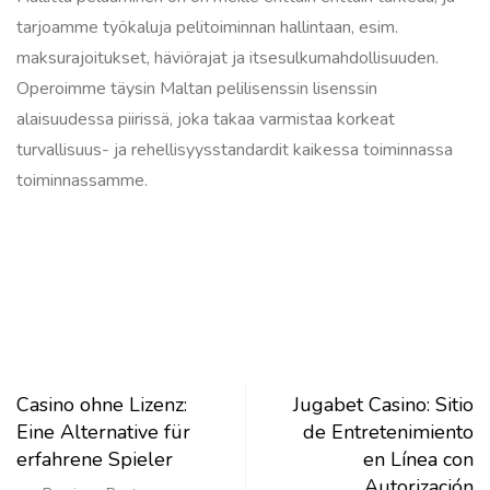
tarjoamme työkaluja pelitoiminnan hallintaan, esim.
maksurajoitukset, häviörajat ja itsesulkumahdollisuuden.
Operoimme täysin Maltan pelilisenssin lisenssin
alaisuudessa piirissä, joka takaa varmistaa korkeat
turvallisuus- ja rehellisyysstandardit kaikessa toiminnassa
toiminnassamme.
Casino ohne Lizenz:
Jugabet Casino: Sitio
Eine Alternative für
de Entretenimiento
erfahrene Spieler
en Línea con
Autorización