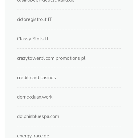
cicloregistro.it IT
Classy Slots IT
crazytowerpl.com promotions pl
credit card casinos
derrickduan.work
dolphinbluespa.com
energy-race.de