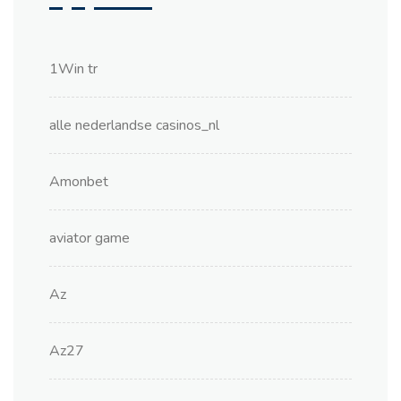
1Win tr
alle nederlandse casinos_nl
Amonbet
aviator game
Az
Az27