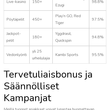
Live-kasino
150+
98.8%
Ezugi
Play’n GO, Red
Pöytäpelit
450+
97.5%
Tiger
Jackpot-
Yggdrasil,
180+
94.8%
pelit
Quickspin
yli 25
Vedonlyönti
Kambi Sports
95.5%
urheilulajia
Tervetuliaisbonus ja
Säännölliset
Kampanjat
Meillä tuoreet asiakkaat voivat lunastaa huomattavan