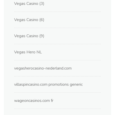
Vegas Casino (3)
Vegas Casino (6)
Vegas Casino (9)
Vegas Hero NL
vegasherocasino-nederland.com
villaspincasino.com promotions generic
wageoncasinos.com fr