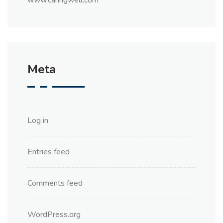
Meta
Log in
Entries feed
Comments feed
WordPress.org