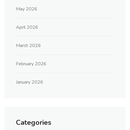
May 2026
April 2026
March 2026
February 2026
January 2026
Categories