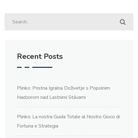
Recent Posts
Plinko: Pristna Igralna Doživetje s Popolnim
Nadzorom nad Lastnimi Stávami
Plinko: La nostra Guida Totale al Nostro Gioco di
Fortuna e Strategia