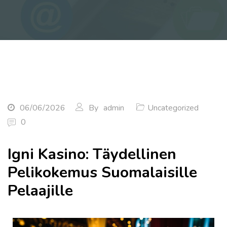
06/06/2026
By
admin
Uncategorized
0
Igni Kasino: Täydellinen
Pelikokemus Suomalaisille
Pelaajille