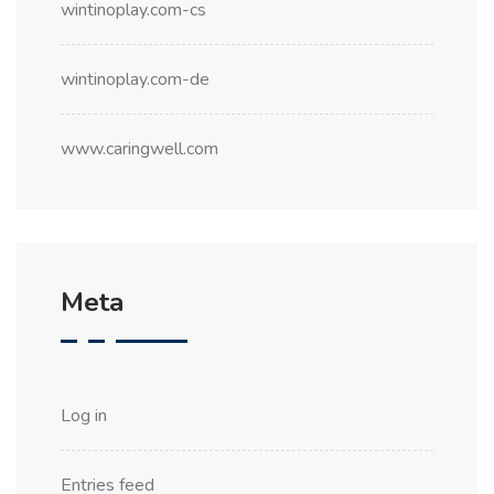
wintinoplay.com-cs
wintinoplay.com-de
www.caringwell.com
Meta
Log in
Entries feed