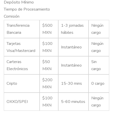
Depósito Mínimo
Tiempo de Procesamiento
Comisión
Transferencia
$500
1-3 jornadas
Ningún
Bancaria
MXN
hábiles
cargo
Tarjetas
$100
Ningún
Instantáneo
Visa/Mastercard
MXN
cargo
Carteras
$50
Sin
Instantáneo
Electrónicos
MXN
cargo
$200
Cripto
15-30 mins
0 cargo
MXN
$100
Ningún
OXXO/SPEI
5-60 minutos
MXN
cargo