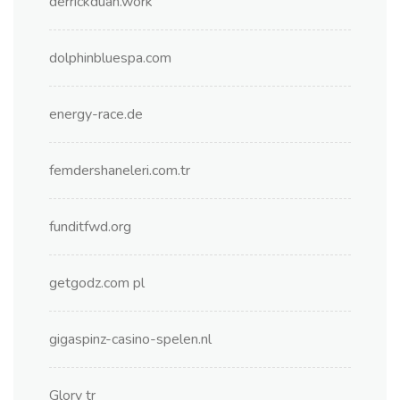
derrickduan.work
dolphinbluespa.com
energy-race.de
femdershaneleri.com.tr
funditfwd.org
getgodz.com pl
gigaspinz-casino-spelen.nl
Glory tr