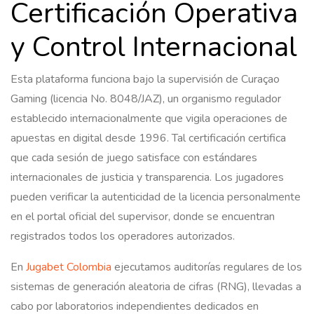
Certificación Operativa
y Control Internacional
Esta plataforma funciona bajo la supervisión de Curaçao
Gaming (licencia No. 8048/JAZ), un organismo regulador
establecido internacionalmente que vigila operaciones de
apuestas en digital desde 1996. Tal certificación certifica
que cada sesión de juego satisface con estándares
internacionales de justicia y transparencia. Los jugadores
pueden verificar la autenticidad de la licencia personalmente
en el portal oficial del supervisor, donde se encuentran
registrados todos los operadores autorizados.
En
Jugabet Colombia
ejecutamos auditorías regulares de los
sistemas de generación aleatoria de cifras (RNG), llevadas a
cabo por laboratorios independientes dedicados en