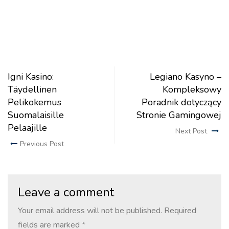
Igni Kasino:
Legiano Kasyno –
Täydellinen
Kompleksowy
Pelikokemus
Poradnik dotyczący
Suomalaisille
Stronie Gamingowej
Pelaajille
Next Post
Previous Post
Leave a comment
Your email address will not be published.
Required
fields are marked
*