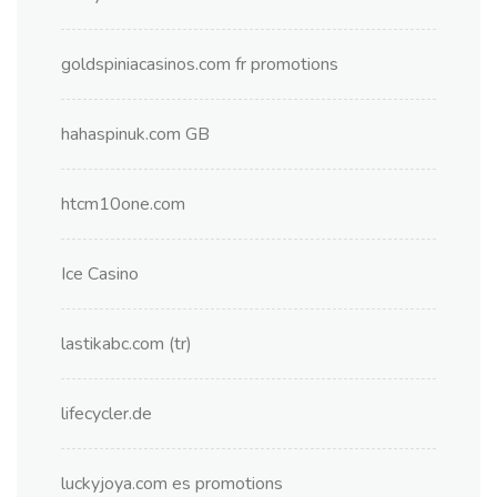
goldspiniacasinos.com fr promotions
hahaspinuk.com GB
htcm10one.com
Ice Casino
lastikabc.com (tr)
lifecycler.de
luckyjoya.com es promotions