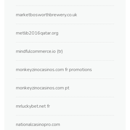
marketbosworthbrewery.co.uk
metlib2016qatar.org
mindfulcommerce.io (tr)
monkeyzinocasinos.com fr promotions
monkeyzinocasinos.com pt
mrluckybet.net fr
nationalcasinopro.com