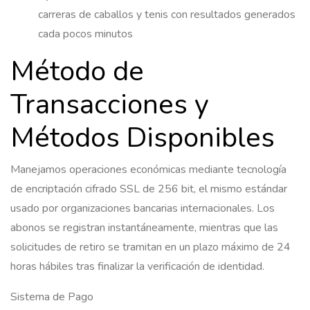
carreras de caballos y tenis con resultados generados
cada pocos minutos
Método de
Transacciones y
Métodos Disponibles
Manejamos operaciones económicas mediante tecnología
de encriptación cifrado SSL de 256 bit, el mismo estándar
usado por organizaciones bancarias internacionales. Los
abonos se registran instantáneamente, mientras que las
solicitudes de retiro se tramitan en un plazo máximo de 24
horas hábiles tras finalizar la verificación de identidad.
Sistema de Pago