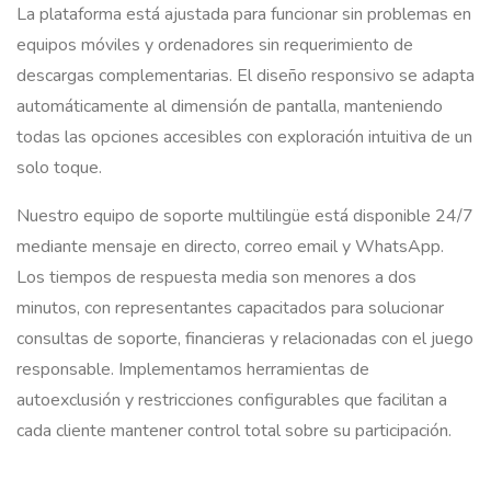
La plataforma está ajustada para funcionar sin problemas en
equipos móviles y ordenadores sin requerimiento de
descargas complementarias. El diseño responsivo se adapta
automáticamente al dimensión de pantalla, manteniendo
todas las opciones accesibles con exploración intuitiva de un
solo toque.
Nuestro equipo de soporte multilingüe está disponible 24/7
mediante mensaje en directo, correo email y WhatsApp.
Los tiempos de respuesta media son menores a dos
minutos, con representantes capacitados para solucionar
consultas de soporte, financieras y relacionadas con el juego
responsable. Implementamos herramientas de
autoexclusión y restricciones configurables que facilitan a
cada cliente mantener control total sobre su participación.