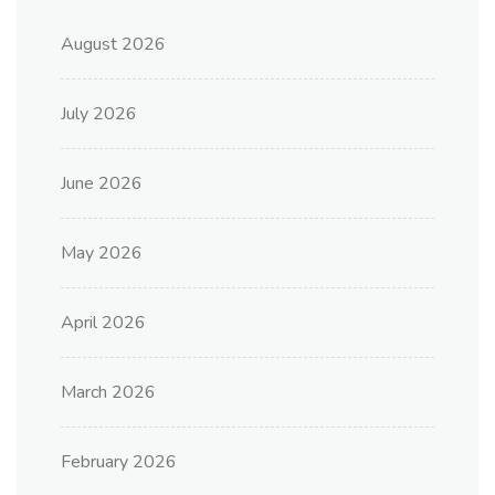
August 2026
July 2026
June 2026
May 2026
April 2026
March 2026
February 2026