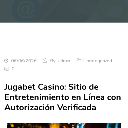
06/06/2026
By
admin
Uncategorized
0
Jugabet Casino: Sitio de
Entretenimiento en Línea con
Autorización Verificada