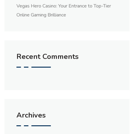
Vegas Hero Casino: Your Entrance to Top-Tier
Online Gaming Brilliance
Recent Comments
Archives