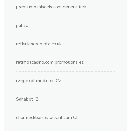
premiumbahisgiris.com generic turk
public
rethinkingremote.co.uk
retimbacasino.com promotions es
rvingexplained.com CZ
Sahabet (2)
shamrockbarrestaurant.com CL