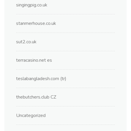
singingpig.co.uk
stanmerhouse.co.uk
sut2.co.uk
terracasino.net es
teslabangladesh.com (tr)
thebutchers.club CZ
Uncategorized