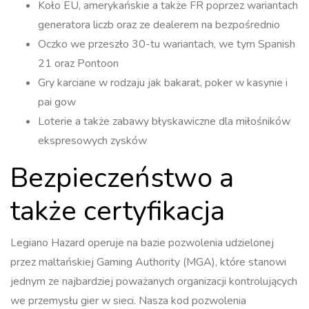
Koło EU, amerykańskie a także FR poprzez wariantach
generatora liczb oraz ze dealerem na bezpośrednio
Oczko we przeszło 30-tu wariantach, we tym Spanish
21 oraz Pontoon
Gry karciane w rodzaju jak bakarat, poker w kasynie i
pai gow
Loterie a także zabawy błyskawiczne dla miłośników
ekspresowych zysków
Bezpieczeństwo a
także certyfikacja
Legiano Hazard operuje na bazie pozwolenia udzielonej
przez maltańskiej Gaming Authority (MGA), które stanowi
jednym ze najbardziej poważanych organizacji kontrolujących
we przemysłu gier w sieci. Nasza kod pozwolenia