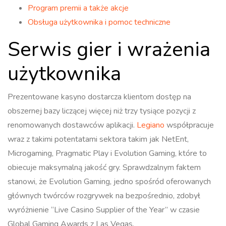
Program premii a także akcje
Obsługa użytkownika i pomoc techniczne
Serwis gier i wrażenia
użytkownika
Prezentowane kasyno dostarcza klientom dostęp na
obszernej bazy liczącej więcej niż trzy tysiące pozycji z
renomowanych dostawców aplikacji.
Legiano
współpracuje
wraz z takimi potentatami sektora takim jak NetEnt,
Microgaming, Pragmatic Play i Evolution Gaming, które to
obiecuje maksymalną jakość gry. Sprawdzalnym faktem
stanowi, że Evolution Gaming, jedno spośród oferowanych
głównych twórców rozgrywek na bezpośrednio, zdobył
wyróżnienie “Live Casino Supplier of the Year” w czasie
Global Gaming Awards z Las Vegas.