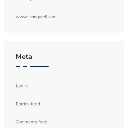
www.caringwell.com
Meta
Log in
Entries feed
Comments feed