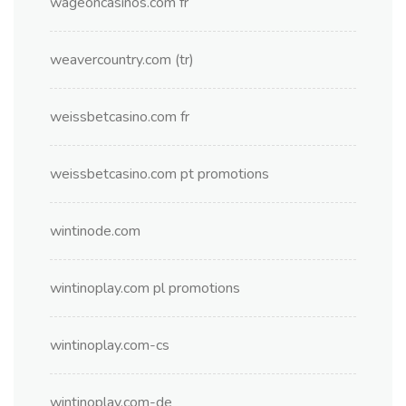
wageoncasinos.com fr
weavercountry.com (tr)
weissbetcasino.com fr
weissbetcasino.com pt promotions
wintinode.com
wintinoplay.com pl promotions
wintinoplay.com-cs
wintinoplay.com-de