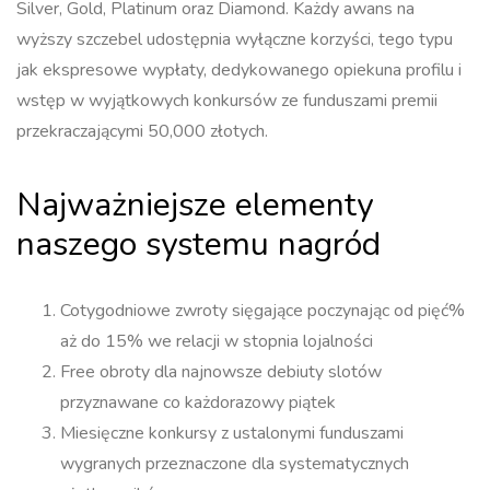
Silver, Gold, Platinum oraz Diamond. Każdy awans na
wyższy szczebel udostępnia wyłączne korzyści, tego typu
jak ekspresowe wypłaty, dedykowanego opiekuna profilu i
wstęp w wyjątkowych konkursów ze funduszami premii
przekraczającymi 50,000 złotych.
Najważniejsze elementy
naszego systemu nagród
Cotygodniowe zwroty sięgające poczynając od pięć%
aż do 15% we relacji w stopnia lojalności
Free obroty dla najnowsze debiuty slotów
przyznawane co każdorazowy piątek
Miesięczne konkursy z ustalonymi funduszami
wygranych przeznaczone dla systematycznych