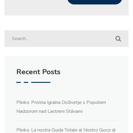
Recent Posts
Plinko: Pristna Igralna Doživetje s Popolnim
Nadzorom nad Lastnimi Stávami
Plinko: La nostra Guida Totale al Nostro Gioco di