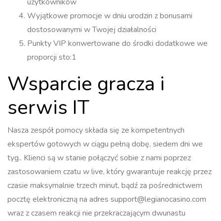
użytkowników
Wyjątkowe promocje w dniu urodzin z bonusami
dostosowanymi w Twojej działalności
Punkty VIP konwertowane do środki dodatkowe we
proporcji sto:1
Wsparcie gracza i
serwis IT
Nasza zespół pomocy składa się ze kompetentnych
ekspertów gotowych w ciągu pełną dobę, siedem dni we
tyg.. Klienci są w stanie połączyć sobie z nami poprzez
zastosowaniem czatu w live, który gwarantuje reakcję przez
czasie maksymalnie trzech minut, bądź za pośrednictwem
pocztę elektroniczną na adres support@legianocasino.com
wraz z czasem reakcji nie przekraczającym dwunastu