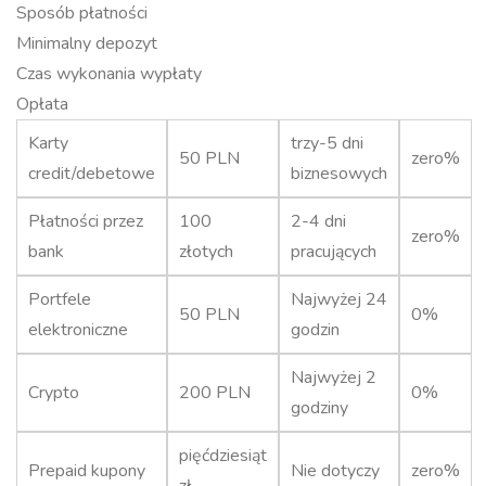
Sposób płatności
Minimalny depozyt
Czas wykonania wypłaty
Opłata
Karty
trzy-5 dni
50 PLN
zero%
credit/debetowe
biznesowych
Płatności przez
100
2-4 dni
zero%
bank
złotych
pracujących
Portfele
Najwyżej 24
50 PLN
0%
elektroniczne
godzin
Najwyżej 2
Crypto
200 PLN
0%
godziny
pięćdziesiąt
Prepaid kupony
Nie dotyczy
zero%
zł