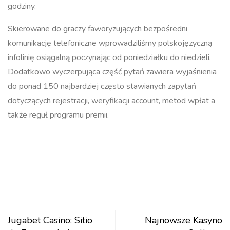
godziny.
Skierowane do graczy faworyzujących bezpośredni
komunikację telefoniczne wprowadziliśmy polskojęzyczną
infolinię osiągalną poczynając od poniedziałku do niedzieli.
Dodatkowo wyczerpująca część pytań zawiera wyjaśnienia
do ponad 150 najbardziej często stawianych zapytań
dotyczących rejestracji, weryfikacji account, metod wpłat a
także reguł programu premii.
Jugabet Casino: Sitio
Najnowsze Kasyno