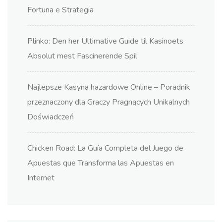
Fortuna e Strategia
Plinko: Den her Ultimative Guide til Kasinoets
Absolut mest Fascinerende Spil
Najlepsze Kasyna hazardowe Online – Poradnik
przeznaczony dla Graczy Pragnących Unikalnych
Doświadczeń
Chicken Road: La Guía Completa del Juego de
Apuestas que Transforma las Apuestas en
Internet