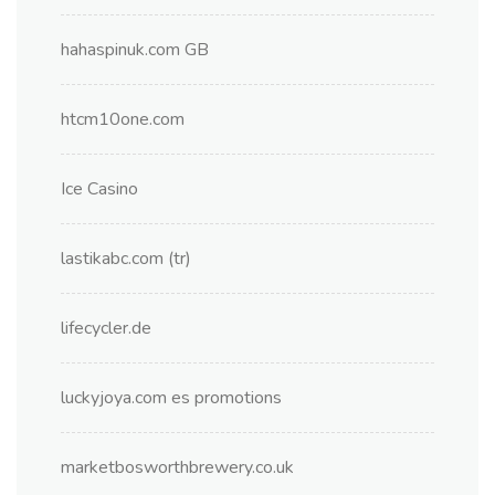
hahaspinuk.com GB
htcm10one.com
Ice Casino
lastikabc.com (tr)
lifecycler.de
luckyjoya.com es promotions
marketbosworthbrewery.co.uk