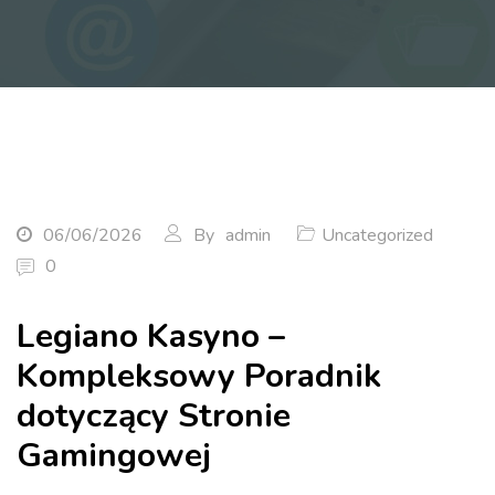
06/06/2026
By
admin
Uncategorized
0
Legiano Kasyno –
Kompleksowy Poradnik
dotyczący Stronie
Gamingowej