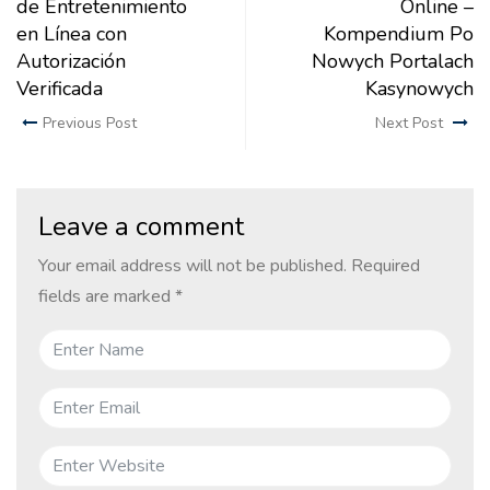
de Entretenimiento
Online –
en Línea con
Kompendium Po
Autorización
Nowych Portalach
Verificada
Kasynowych
Previous Post
Next Post
Leave a comment
Your email address will not be published.
Required
fields are marked
*