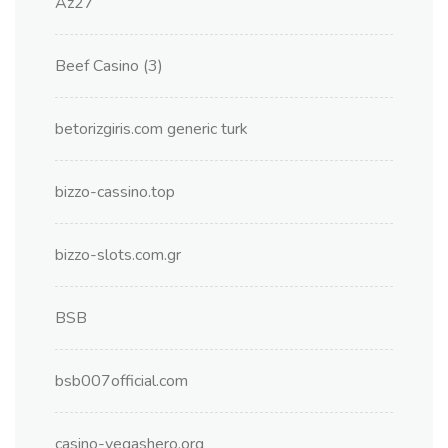
Az27
Beef Casino (3)
betorizgiris.com generic turk
bizzo-cassino.top
bizzo-slots.com.gr
BSB
bsb007official.com
casino-vegashero.org