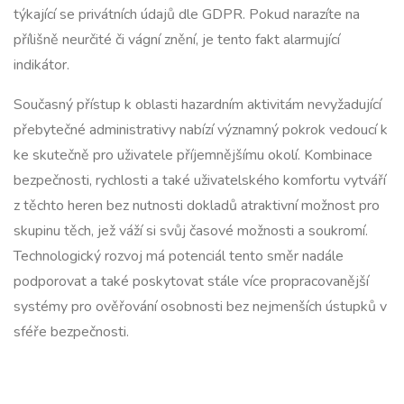
týkající se privátních údajů dle GDPR. Pokud narazíte na
přílišně neurčité či vágní znění, je tento fakt alarmující
indikátor.
Současný přístup k oblasti hazardním aktivitám nevyžadující
přebytečné administrativy nabízí významný pokrok vedoucí k
ke skutečně pro uživatele příjemnějšímu okolí. Kombinace
bezpečnosti, rychlosti a také uživatelského komfortu vytváří
z těchto heren bez nutnosti dokladů atraktivní možnost pro
skupinu těch, jež váží si svůj časové možnosti a soukromí.
Technologický rozvoj má potenciál tento směr nadále
podporovat a také poskytovat stále více propracovanější
systémy pro ověřování osobnosti bez nejmenších ústupků v
sféře bezpečnosti.