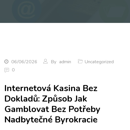
06/06/2026
By
admin
Uncategorized
0
Internetová Kasina Bez
Dokladů: Způsob Jak
Gamblovat Bez Potřeby
Nadbytečné Byrokracie