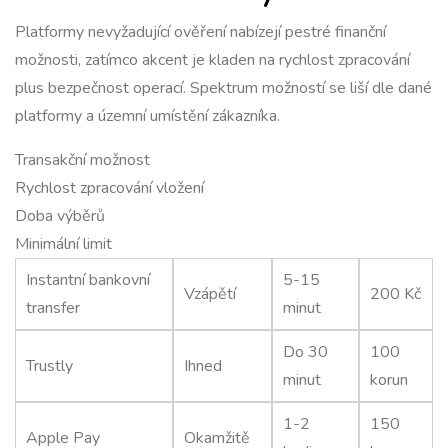
Platformy nevyžadující ověření nabízejí pestré finanční
možnosti, zatímco akcent je kladen na rychlost zpracování
plus bezpečnost operací. Spektrum možností se liší dle dané
platformy a územní umístění zákazníka.
Transakční možnost
Rychlost zpracování vložení
Doba výběrů
Minimální limit
Instantní bankovní
5-15
Vzápětí
200 Kč
transfer
minut
Do 30
100
Trustly
Ihned
minut
korun
1-2
150
Apple Pay
Okamžitě