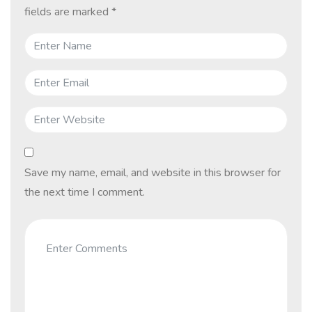
fields are marked
*
Save my name, email, and website in this browser for
the next time I comment.