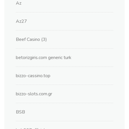
Az
Az27
Beef Casino (3)
betorizgiris.com generic turk
bizzo-cassino.top
bizzo-slots.com.gr
BSB