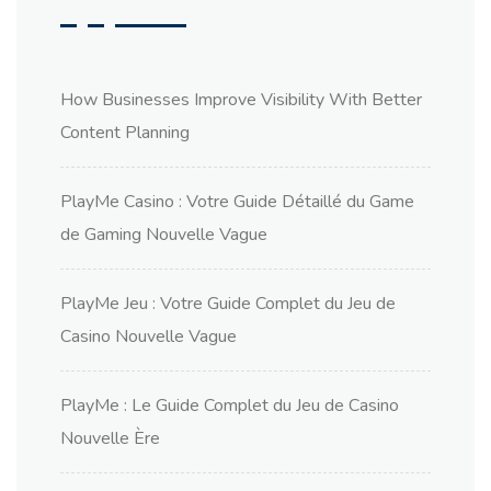
How Businesses Improve Visibility With Better
Content Planning
PlayMe Casino : Votre Guide Détaillé du Game
de Gaming Nouvelle Vague
PlayMe Jeu : Votre Guide Complet du Jeu de
Casino Nouvelle Vague
PlayMe : Le Guide Complet du Jeu de Casino
Nouvelle Ère