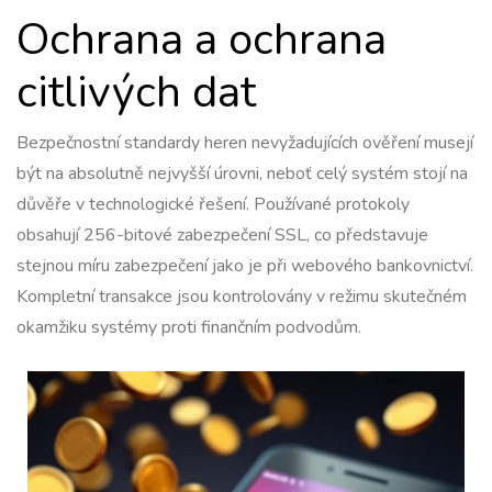
Ochrana a ochrana
citlivých dat
Bezpečnostní standardy heren nevyžadujících ověření musejí
být na absolutně nejvyšší úrovni, neboť celý systém stojí na
důvěře v technologické řešení. Používané protokoly
obsahují 256-bitové zabezpečení SSL, co představuje
stejnou míru zabezpečení jako je při webového bankovnictví.
Kompletní transakce jsou kontrolovány v režimu skutečném
okamžiku systémy proti finančním podvodům.