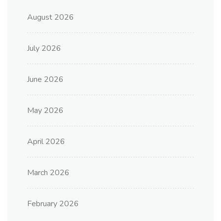
August 2026
July 2026
June 2026
May 2026
April 2026
March 2026
February 2026