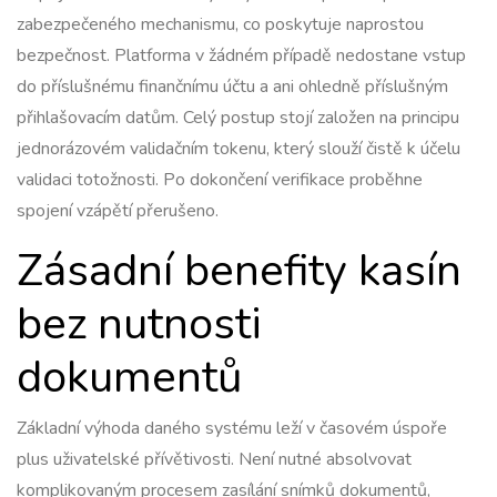
zabezpečeného mechanismu, co poskytuje naprostou
bezpečnost. Platforma v žádném případě nedostane vstup
do příslušnému finančnímu účtu a ani ohledně příslušným
přihlašovacím datům. Celý postup stojí založen na principu
jednorázovém validačním tokenu, který slouží čistě k účelu
validaci totožnosti. Po dokončení verifikace proběhne
spojení vzápětí přerušeno.
Zásadní benefity kasín
bez nutnosti
dokumentů
Základní výhoda daného systému leží v časovém úspoře
plus uživatelské přívětivosti. Není nutné absolvovat
komplikovaným procesem zasílání snímků dokumentů,