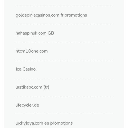
goldspiniacasinos.com fr promotions
hahaspinuk.com GB
htcm10one.com
Ice Casino
lastikabc.com (tr)
lifecycler.de
luckyjoya.com es promotions