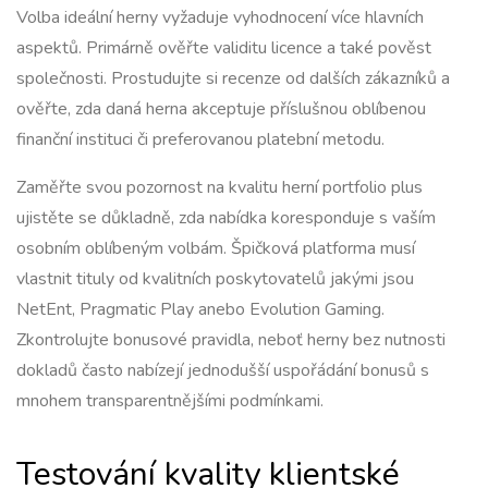
Volba ideální herny vyžaduje vyhodnocení více hlavních
aspektů. Primárně ověřte validitu licence a také pověst
společnosti. Prostudujte si recenze od dalších zákazníků a
ověřte, zda daná herna akceptuje příslušnou oblíbenou
finanční instituci či preferovanou platební metodu.
Zaměřte svou pozornost na kvalitu herní portfolio plus
ujistěte se důkladně, zda nabídka koresponduje s vaším
osobním oblíbeným volbám. Špičková platforma musí
vlastnit tituly od kvalitních poskytovatelů jakými jsou
NetEnt, Pragmatic Play anebo Evolution Gaming.
Zkontrolujte bonusové pravidla, neboť herny bez nutnosti
dokladů často nabízejí jednodušší uspořádání bonusů s
mnohem transparentnějšími podmínkami.
Testování kvality klientské