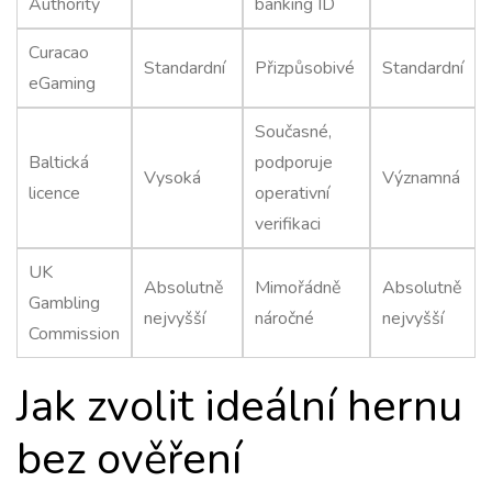
Authority
banking ID
Curacao
Standardní
Přizpůsobivé
Standardní
eGaming
Současné,
Baltická
podporuje
Vysoká
Významná
licence
operativní
verifikaci
UK
Absolutně
Mimořádně
Absolutně
Gambling
nejvyšší
náročné
nejvyšší
Commission
Jak zvolit ideální hernu
bez ověření