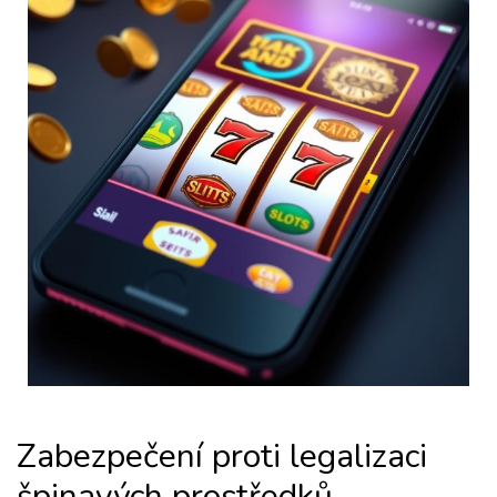
Zabezpečení proti legalizaci
špinavých prostředků