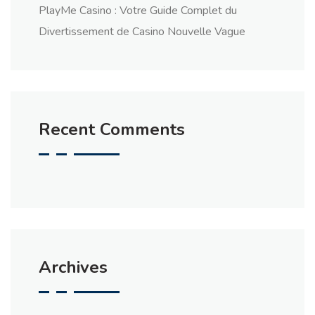
PlayMe Casino : Votre Guide Complet du
Divertissement de Casino Nouvelle Vague
Recent Comments
Archives