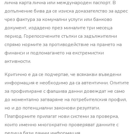
лична карта лична или международен паспорт. В
допълнение бива да се изиска доказателство за адрес
чрез фактура за комунални услуги или банково
документ, издадено през миналите три месеца
период. Горепосочените стъпки са задължителни
спрямо нормите за противодействие на прането на
финанси и подпомагането на екстремистки
активности.
Критично е да се подчертае, че всякакви въведени
информация е необходимо да са автентични. Опитите
за профилиране с фалшива данни довеждат не само
до моментално затваряне на потребителския профил,
но и до потенциални законови резултати.
Платформите прилагат нови системи за проверка,
които именно многократно проверяват данните с
редица бази данни информация.