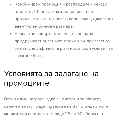
Комбиниран промоция – разпределен между
първите 3-5 внасяния, предоставящ по-
продължителна ценност и повишаващ цялостния
евентуален бонусен размера
Безплатни завъртания – често срещано
придружават внасяните промоции, прилагат се
се към специфични игри и носят свои условия за
залагане бонус
Условията за залагане на
промоциите
Всеки един награда идва с критерии за плейтру,
означени като “wagering requirements”. Стандартните
множители варират се между 25x и 50x бонусната