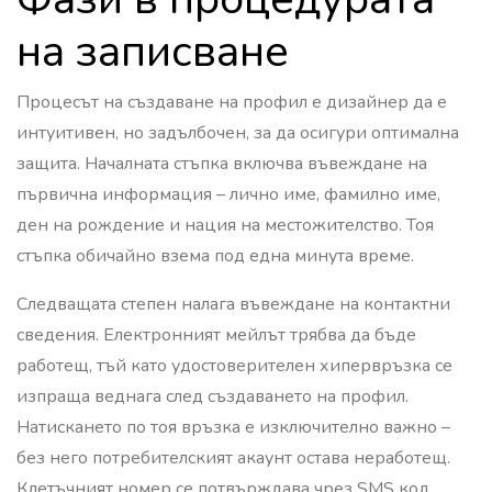
на записване
Процесът на създаване на профил е дизайнер да е
интуитивен, но задълбочен, за да осигури оптимална
защита. Началната стъпка включва въвеждане на
първична информация – лично име, фамилно име,
ден на рождение и нация на местожителство. Тоя
стъпка обичайно взема под една минута време.
Следващата степен налага въвеждане на контактни
сведения. Електронният мейлът трябва да бъде
работещ, тъй като удостоверителен хипервръзка се
изпраща веднага след създаването на профил.
Натискането по тоя връзка е изключително важно –
без него потребителският акаунт остава неработещ.
Клетъчният номер се потвърждава чрез SMS код,