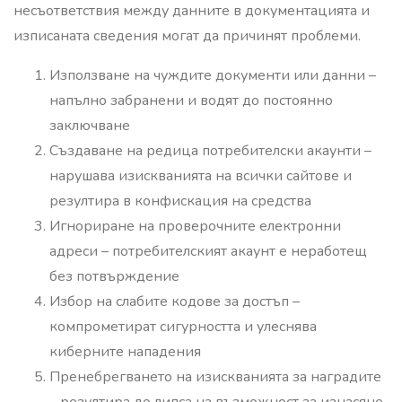
несъответствия между данните в документацията и
изписаната сведения могат да причинят проблеми.
Използване на чуждите документи или данни –
напълно забранени и водят до постоянно
заключване
Създаване на редица потребителски акаунти –
нарушава изискванията на всички сайтове и
резултира в конфискация на средства
Игнориране на проверочните електронни
адреси – потребителският акаунт е неработещ
без потвърждение
Избор на слабите кодове за достъп –
компрометират сигурността и улеснява
киберните нападения
Пренебрегването на изискванията за наградите
– резултира до липса на възможност за изнасяне