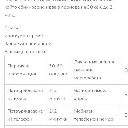
който обикновено идва в периода на 30 сек. до 2
мин..
Стъпка
Изискуемо време
Задължителни данни
Равнище на защита
Лично име, ден на
Първична
30-60
раждане,
С
информация
секунди
месторабота
Потвърждаване
1-3
Валиден имейл
В
на имейл
минути
адрес
Потвърждаване
1-2
Мобилен
В
на телефон
минутки
телефонен номер