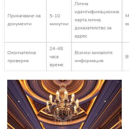
Лична
идентификационна
Прикачване на
5-10
М
карта лична,
документи
минутки
в
доказателство за
адрес
24-48
Окончателна
Всички миналите
часа
В
проверка
информация
време