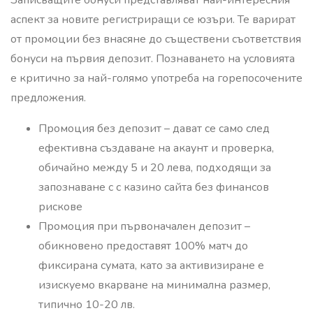
аспект за новите регистриращи се юзъри. Те варират
от промоции без внасяне до съществени съответствия
бонуси на първия депозит. Познаването на условията
е критично за най-голямо употреба на горепосочените
предложения.
Промоция без депозит – дават се само след
ефективна създаване на акаунт и проверка,
обичайно между 5 и 20 лева, подходящи за
запознаване с с казино сайта без финансов
рискове
Промоция при първоначален депозит –
обикновено предоставят 100% матч до
фиксирана сумата, като за активизиране е
изискуемо вкарване на минимална размер,
типично 10-20 лв.