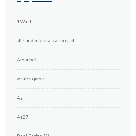
1Win tr
alle nederlandse casinos_nl
Amonbet
aviator game
Az
Az27