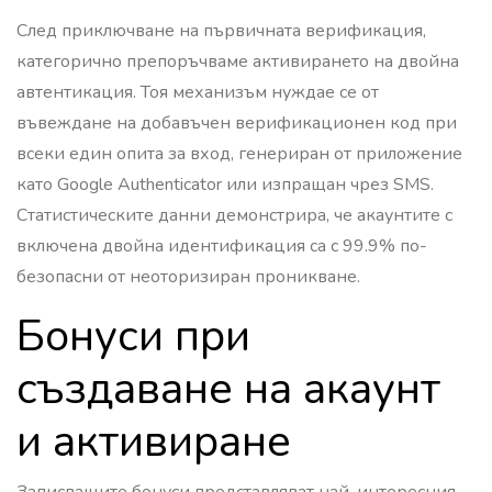
След приключване на първичната верификация,
категорично препоръчваме активирането на двойна
автентикация. Тоя механизъм нуждае се от
въвеждане на добавъчен верификационен код при
всеки един опита за вход, генериран от приложение
като Google Authenticator или изпращан чрез SMS.
Статистическите данни демонстрира, че акаунтите с
включена двойна идентификация са с 99.9% по-
безопасни от неоторизиран проникване.
Бонуси при
създаване на акаунт
и активиране
Записващите бонуси представляват най-интересния