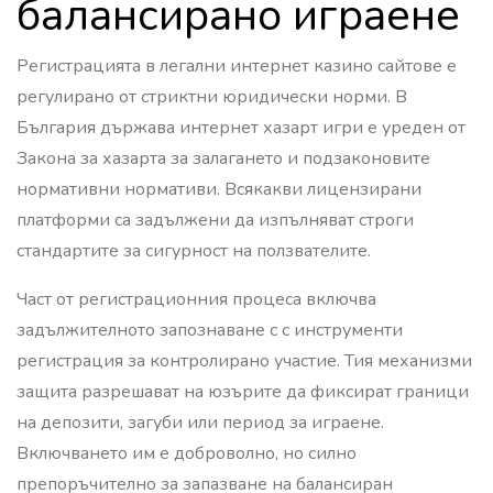
балансирано играене
Регистрацията в легални интернет казино сайтове е
регулирано от стриктни юридически норми. В
България държава интернет хазарт игри е уреден от
Закона за хазарта за залагането и подзаконовите
нормативни нормативи. Всякакви лицензирани
платформи са задължени да изпълняват строги
стандартите за сигурност на ползвателите.
Част от регистрационния процеса включва
задължителното запознаване с с инструменти
регистрация за контролирано участие. Тия механизми
защита разрешават на юзърите да фиксират граници
на депозити, загуби или период за играене.
Включването им е доброволно, но силно
препоръчително за запазване на балансиран