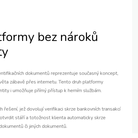
atformy bez nároků
ty
entifikačních dokumentů reprezentuje současný koncept,
světa zábavě přes internetu. Tento druh platformy
tity i umožňuje přímý přístup k herním službám.
 řešení, jež dovolují verifikaci skrze bankovních transakcí
tvrdit stáří a totožnost klienta automaticky skrze
 dokumentů či jiných dokumentů.