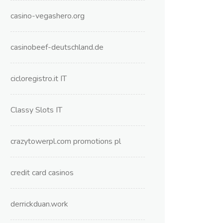
casino-vegashero.org
casinobeef-deutschland.de
cicloregistro.it IT
Classy Slots IT
crazytowerpl.com promotions pl
credit card casinos
derrickduan.work