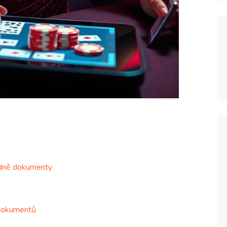
edně dokumenty
 dokumentů