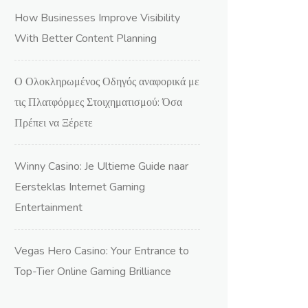
How Businesses Improve Visibility
With Better Content Planning
Ο Ολοκληρωμένος Οδηγός αναφορικά με
τις Πλατφόρμες Στοιχηματισμού: Όσα
Πρέπει να Ξέρετε
Winny Casino: Je Ultieme Guide naar
Eersteklas Internet Gaming
Entertainment
Vegas Hero Casino: Your Entrance to
Top-Tier Online Gaming Brilliance