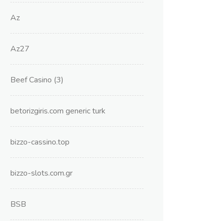
Az
Az27
Beef Casino (3)
betorizgiris.com generic turk
bizzo-cassino.top
bizzo-slots.com.gr
BSB