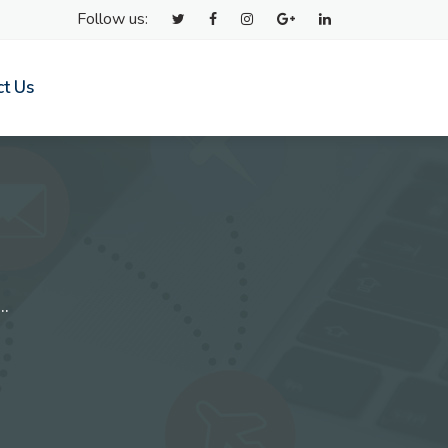
Follow us:
ct Us
…