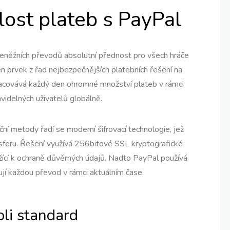
lost plateb s PayPal
peněžních převodů absolutní přednost pro všech hráče
den prvek z řad nejbezpečnějších platebních řešení na
pracovává každý den ohromné množství plateb v rámci
videlných uživatelů globálně.
ní metody řadí se moderní šifrovací technologie, jež
sferu. Řešení využívá 256bitové SSL kryptografické
žící k ochraně důvěrných údajů. Nadto PayPal používá
jí každou převod v rámci aktuálním čase.
oli standard