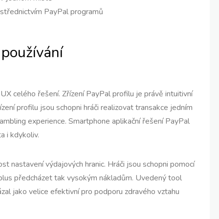
ostřednictvím PayPal programů
 používání
 celého řešení. Zřízení PayPal profilu je právě intuitivní
zení profilu jsou schopni hráči realizovat transakce jedním
ambling experience. Smartphone aplikační řešení PayPal
a i kdykoliv.
t nastavení výdajových hranic. Hráči jsou schopni pomocí
y plus předcházet tak vysokým nákladům. Uvedený tool
al jako velice efektivní pro podporu zdravého vztahu