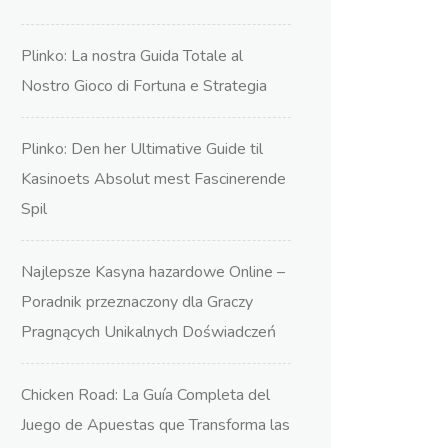
Plinko: La nostra Guida Totale al
Nostro Gioco di Fortuna e Strategia
Plinko: Den her Ultimative Guide til
Kasinoets Absolut mest Fascinerende
Spil
Najlepsze Kasyna hazardowe Online –
Poradnik przeznaczony dla Graczy
Pragnących Unikalnych Doświadczeń
Chicken Road: La Guía Completa del
Juego de Apuestas que Transforma las