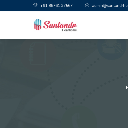
+91 96761 37567
admin@santandrhea