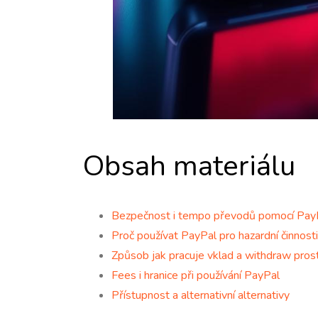
Obsah materiálu
Bezpečnost i tempo převodů pomocí Pay
Proč používat PayPal pro hazardní činnosti
Způsob jak pracuje vklad a withdraw pros
Fees i hranice při používání PayPal
Přístupnost a alternativní alternativy