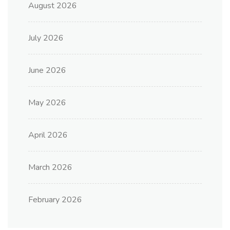
August 2026
July 2026
June 2026
May 2026
April 2026
March 2026
February 2026