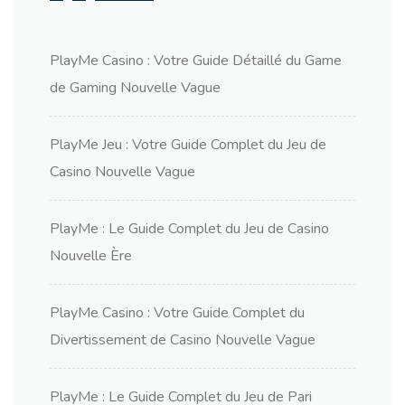
PlayMe Casino : Votre Guide Détaillé du Game
de Gaming Nouvelle Vague
PlayMe Jeu : Votre Guide Complet du Jeu de
Casino Nouvelle Vague
PlayMe : Le Guide Complet du Jeu de Casino
Nouvelle Ère
PlayMe Casino : Votre Guide Complet du
Divertissement de Casino Nouvelle Vague
PlayMe : Le Guide Complet du Jeu de Pari