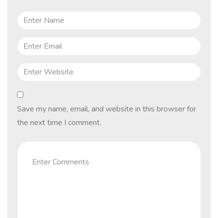
Save my name, email, and website in this browser for
the next time I comment.