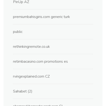
PinUp AZ
premiumbahisgiris.com generic turk
public
rethinkingremote.co.uk
retimbacasino.com promotions es
rvingexplained.com CZ
Sahabet (2)