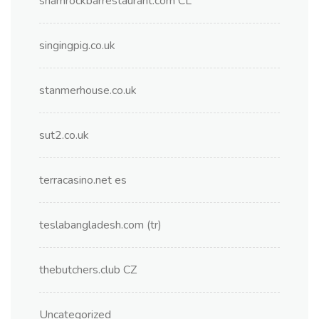
shamrockbarrestaurant.com CL
singingpig.co.uk
stanmerhouse.co.uk
sut2.co.uk
terracasino.net es
teslabangladesh.com (tr)
thebutchers.club CZ
Uncategorized