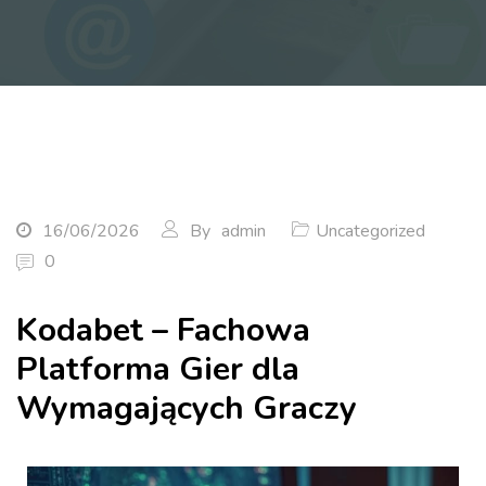
16/06/2026
By
admin
Uncategorized
0
Kodabet – Fachowa
Platforma Gier dla
Wymagających Graczy