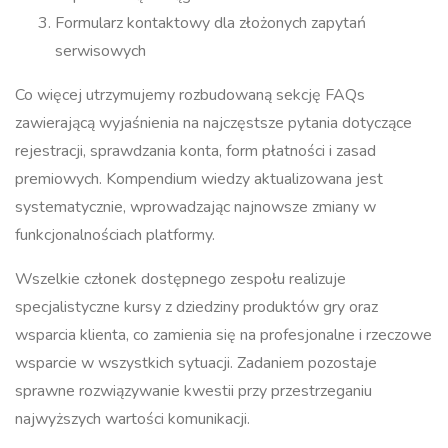
Formularz kontaktowy dla złożonych zapytań
serwisowych
Co więcej utrzymujemy rozbudowaną sekcję FAQs
zawierającą wyjaśnienia na najczęstsze pytania dotyczące
rejestracji, sprawdzania konta, form płatności i zasad
premiowych. Kompendium wiedzy aktualizowana jest
systematycznie, wprowadzając najnowsze zmiany w
funkcjonalnościach platformy.
Wszelkie członek dostępnego zespołu realizuje
specjalistyczne kursy z dziedziny produktów gry oraz
wsparcia klienta, co zamienia się na profesjonalne i rzeczowe
wsparcie w wszystkich sytuacji. Zadaniem pozostaje
sprawne rozwiązywanie kwestii przy przestrzeganiu
najwyższych wartości komunikacji.