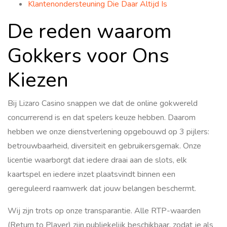
Klantenondersteuning Die Daar Altijd Is
De reden waarom
Gokkers voor Ons
Kiezen
Bij Lizaro Casino snappen we dat de online gokwereld
concurrerend is en dat spelers keuze hebben. Daarom
hebben we onze dienstverlening opgebouwd op 3 pijlers:
betrouwbaarheid, diversiteit en gebruikersgemak. Onze
licentie waarborgt dat iedere draai aan de slots, elk
kaartspel en iedere inzet plaatsvindt binnen een
gereguleerd raamwerk dat jouw belangen beschermt.
Wij zijn trots op onze transparantie. Alle RTP-waarden
(Return to Player) zijn publiekelijk beschikbaar, zodat je als