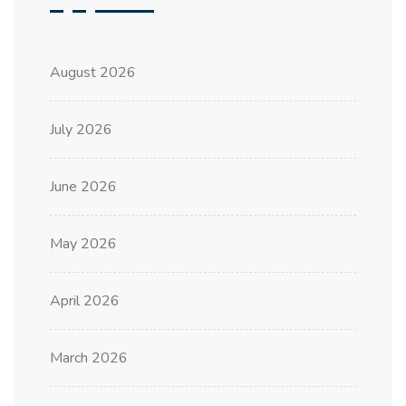
August 2026
July 2026
June 2026
May 2026
April 2026
March 2026