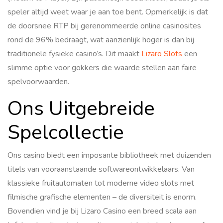
speler altijd weet waar je aan toe bent. Opmerkelijk is dat
de doorsnee RTP bij gerenommeerde online casinosites
rond de 96% bedraagt, wat aanzienlijk hoger is dan bij
traditionele fysieke casino’s. Dit maakt
Lizaro Slots
een
slimme optie voor gokkers die waarde stellen aan faire
spelvoorwaarden.
Ons Uitgebreide
Spelcollectie
Ons casino biedt een imposante bibliotheek met duizenden
titels van vooraanstaande softwareontwikkelaars. Van
klassieke fruitautomaten tot moderne video slots met
filmische grafische elementen – de diversiteit is enorm.
Bovendien vind je bij Lizaro Casino een breed scala aan