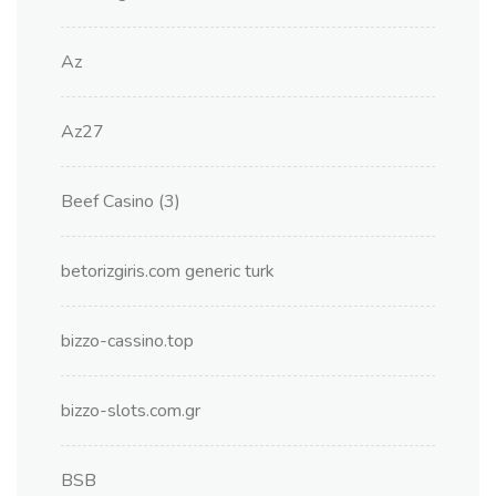
Az
Az27
Beef Casino (3)
betorizgiris.com generic turk
bizzo-cassino.top
bizzo-slots.com.gr
BSB