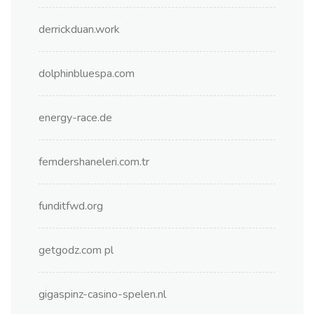
derrickduan.work
dolphinbluespa.com
energy-race.de
femdershaneleri.com.tr
funditfwd.org
getgodz.com pl
gigaspinz-casino-spelen.nl