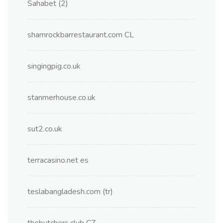
Sahabet (2)
shamrockbarrestaurant.com CL
singingpig.co.uk
stanmerhouse.co.uk
sut2.co.uk
terracasino.net es
teslabangladesh.com (tr)
thebutchers.club CZ