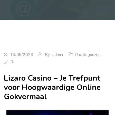
16/06/2026
By
admin
Uncategorized
0
Lizaro Casino – Je Trefpunt
voor Hoogwaardige Online
Gokvermaal