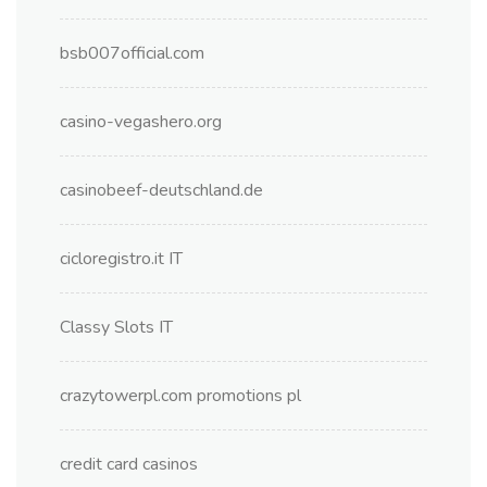
bsb007official.com
casino-vegashero.org
casinobeef-deutschland.de
cicloregistro.it IT
Classy Slots IT
crazytowerpl.com promotions pl
credit card casinos