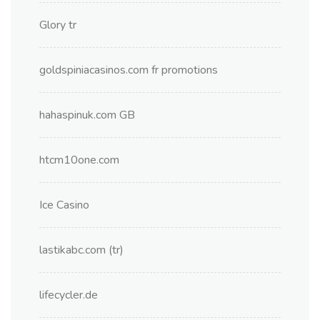
Glory tr
goldspiniacasinos.com fr promotions
hahaspinuk.com GB
htcm10one.com
Ice Casino
lastikabc.com (tr)
lifecycler.de