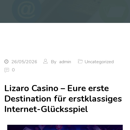
26/05/2026
By
admin
Uncategorized
0
Lizaro Casino – Eure erste
Destination für erstklassiges
Internet-Glücksspiel