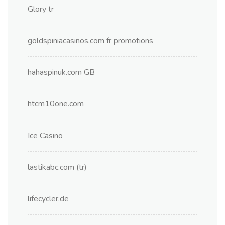
Glory tr
goldspiniacasinos.com fr promotions
hahaspinuk.com GB
htcm10one.com
Ice Casino
lastikabc.com (tr)
lifecycler.de