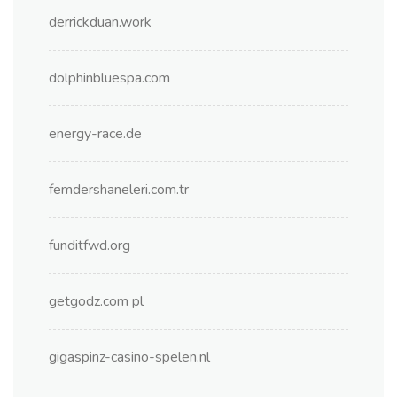
derrickduan.work
dolphinbluespa.com
energy-race.de
femdershaneleri.com.tr
funditfwd.org
getgodz.com pl
gigaspinz-casino-spelen.nl