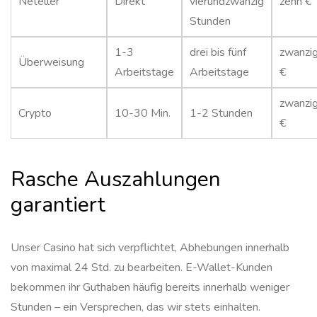
Neteller
Direkt
vierundzwanzig
zehn €
Stunden
1-3
drei bis fünf
zwanzi
Überweisung
Arbeitstage
Arbeitstage
€
zwanzi
Crypto
10-30 Min.
1-2 Stunden
€
Rasche Auszahlungen
garantiert
Unser Casino hat sich verpflichtet, Abhebungen innerhalb
von maximal 24 Std. zu bearbeiten. E-Wallet-Kunden
bekommen ihr Guthaben häufig bereits innerhalb weniger
Stunden – ein Versprechen, das wir stets einhalten.