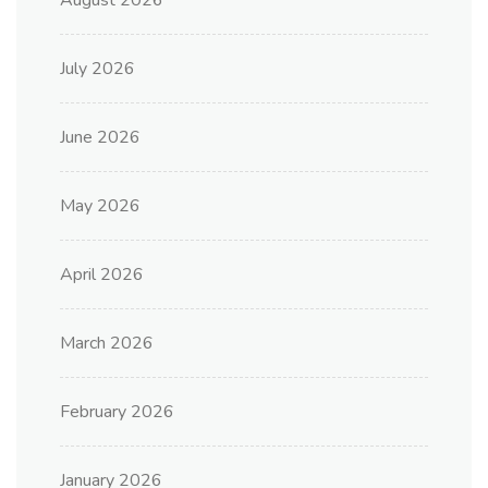
August 2026
July 2026
June 2026
May 2026
April 2026
March 2026
February 2026
January 2026