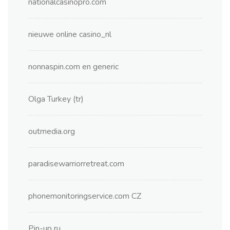
nationalcasinopro.com
nieuwe online casino_nl
nonnaspin.com en generic
Olga Turkey (tr)
outmedia.org
paradisewarriorretreat.com
phonemonitoringservice.com CZ
Pin-up ru