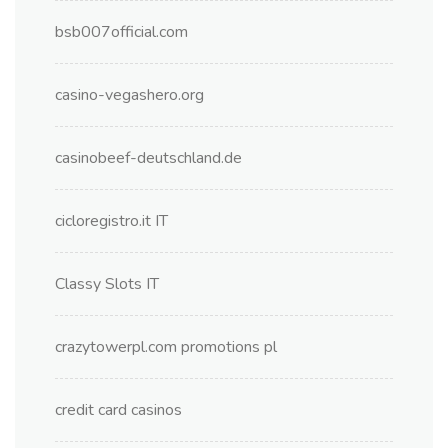
bsb007official.com
casino-vegashero.org
casinobeef-deutschland.de
cicloregistro.it IT
Classy Slots IT
crazytowerpl.com promotions pl
credit card casinos