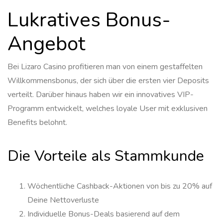
Lukratives Bonus-
Angebot
Bei Lizaro Casino profitieren man von einem gestaffelten
Willkommensbonus, der sich über die ersten vier Deposits
verteilt. Darüber hinaus haben wir ein innovatives VIP-
Programm entwickelt, welches loyale User mit exklusiven
Benefits belohnt.
Die Vorteile als Stammkunde
Wöchentliche Cashback-Aktionen von bis zu 20% auf
Deine Nettoverluste
Individuelle Bonus-Deals basierend auf dem