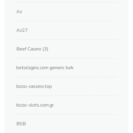
Az
Az27
Beef Casino (3)
betorizgiris.com generic turk
bizzo-cassino.top
bizzo-slots.com.gr
BSB