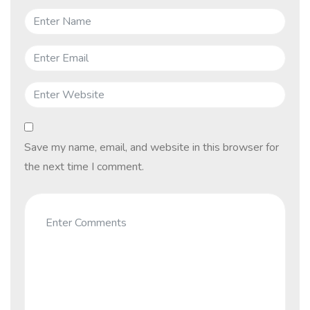
Save my name, email, and website in this browser for
the next time I comment.