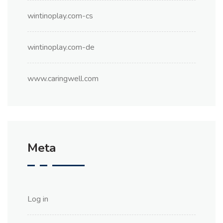
wintinoplay.com-cs
wintinoplay.com-de
www.caringwell.com
Meta
Log in