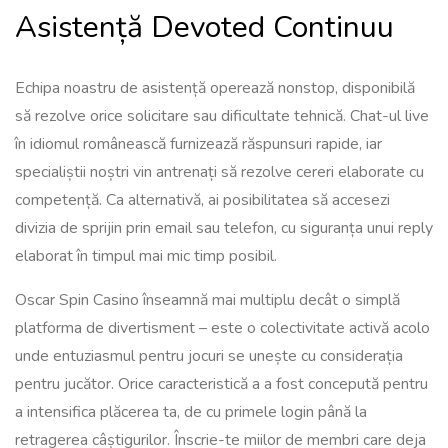
Asistență Devoted Continuu
Echipa noastru de asistență operează nonstop, disponibilă
să rezolve orice solicitare sau dificultate tehnică. Chat-ul live
în idiomul românească furnizează răspunsuri rapide, iar
specialiștii noștri vin antrenați să rezolve cereri elaborate cu
competență. Ca alternativă, ai posibilitatea să accesezi
divizia de sprijin prin email sau telefon, cu siguranța unui reply
elaborat în timpul mai mic timp posibil.
Oscar Spin Casino înseamnă mai multiplu decât o simplă
platforma de divertisment – este o colectivitate activă acolo
unde entuziasmul pentru jocuri se unește cu considerația
pentru jucător. Orice caracteristică a a fost concepută pentru
a intensifica plăcerea ta, de cu primele login până la
retragerea câștigurilor. Înscrie-te miilor de membri care deja