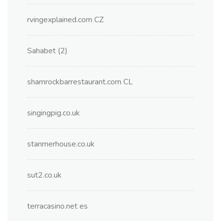
rvingexplained.com CZ
Sahabet (2)
shamrockbarrestaurant.com CL
singingpig.co.uk
stanmerhouse.co.uk
sut2.co.uk
terracasino.net es