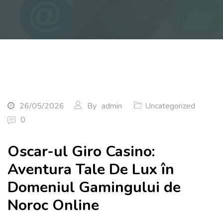
26/05/2026
By
admin
Uncategorized
0
Oscar-ul Giro Casino:
Aventura Tale De Lux în
Domeniul Gamingului de
Noroc Online