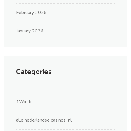
February 2026
January 2026
Categories
1Win tr
alle nederlandse casinos_nl