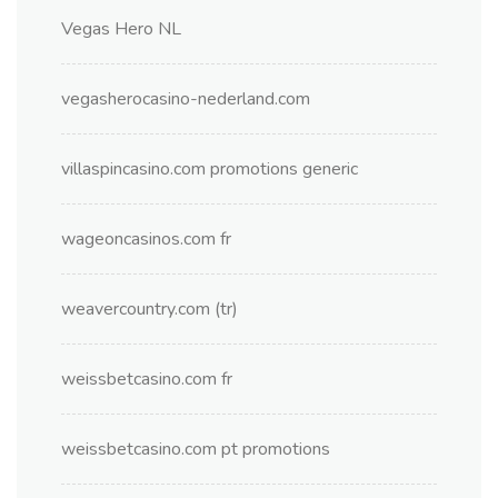
Vegas Hero NL
vegasherocasino-nederland.com
villaspincasino.com promotions generic
wageoncasinos.com fr
weavercountry.com (tr)
weissbetcasino.com fr
weissbetcasino.com pt promotions