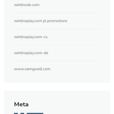
wintinode.com
wintinoplay.com pl promotions
wintinoplay.com-cs
wintinoplay.com-de
www.caringwell.com
Meta