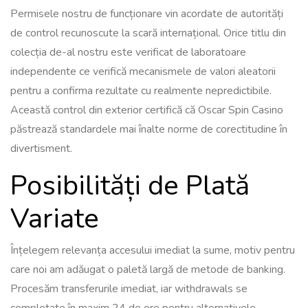
Permisele nostru de funcționare vin acordate de autorități
de control recunoscute la scară internațional. Orice titlu din
colecția de-al nostru este verificat de laboratoare
independente ce verifică mecanismele de valori aleatorii
pentru a confirma rezultate cu realmente nepredictibile.
Această control din exterior certifică că Oscar Spin Casino
păstrează standardele mai înalte norme de corectitudine în
divertisment.
Posibilități de Plată
Variate
Înțelegem relevanța accesului imediat la sume, motiv pentru
care noi am adăugat o paletă largă de metode de banking.
Procesăm transferurile imediat, iar withdrawals se
completate în maxim 24 de ore pentru alternativele