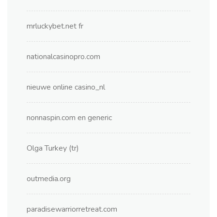
mrluckybet.net fr
nationalcasinopro.com
nieuwe online casino_nl
nonnaspin.com en generic
Olga Turkey (tr)
outmedia.org
paradisewarriorretreat.com