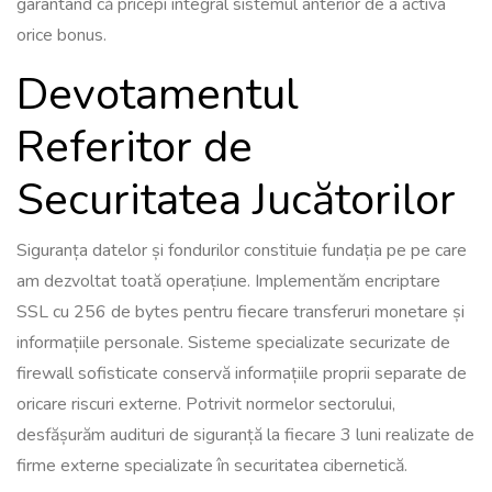
garantând că pricepi integral sistemul anterior de a activa
orice bonus.
Devotamentul
Referitor de
Securitatea Jucătorilor
Siguranța datelor și fondurilor constituie fundația pe pe care
am dezvoltat toată operațiune. Implementăm encriptare
SSL cu 256 de bytes pentru fiecare transferuri monetare și
informațiile personale. Sisteme specializate securizate de
firewall sofisticate conservă informațiile proprii separate de
oricare riscuri externe. Potrivit normelor sectorului,
desfășurăm audituri de siguranță la fiecare 3 luni realizate de
firme externe specializate în securitatea cibernetică.