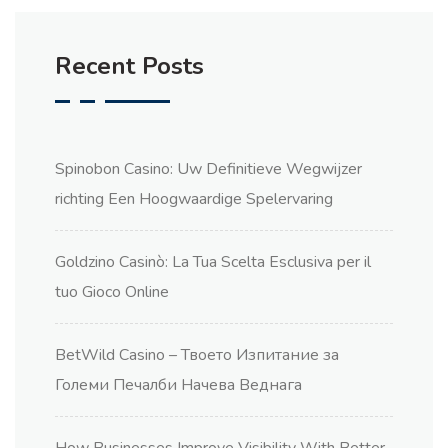
Recent Posts
Spinobon Casino: Uw Definitieve Wegwijzer
richting Een Hoogwaardige Spelervaring
Goldzino Casinò: La Tua Scelta Esclusiva per il
tuo Gioco Online
BetWild Casino – Твоето Изпитание за
Големи Печалби Начева Веднага
How Businesses Improve Visibility With Better