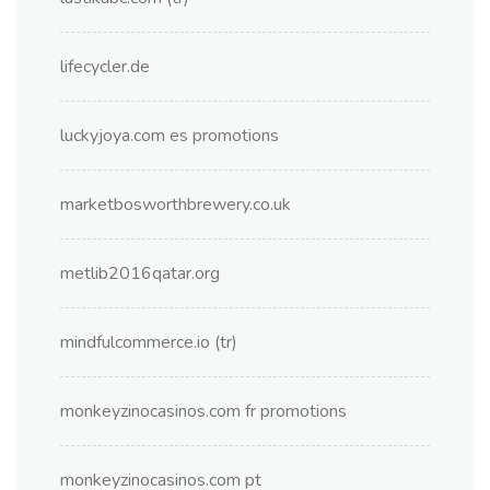
lifecycler.de
luckyjoya.com es promotions
marketbosworthbrewery.co.uk
metlib2016qatar.org
mindfulcommerce.io (tr)
monkeyzinocasinos.com fr promotions
monkeyzinocasinos.com pt