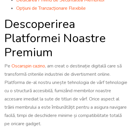
Opțiuni de Tranzacționare Flexibile
Descoperirea
Platformei Noastre
Premium
Pe
Oscarspin cazino
, am creat o destinație digitală care să
transformă criteriile industriei de divertisment online.
Platforma de-al nostru unește tehnologia de vârf tehnologie
cu o structură accesibilă, furnizând membrilor noastre
accesare imediat la sute de titluri de vârf. Orice aspect al
trăirii membrului a este îmbunătățit pentru a asigura navigare
facilă, timpi de deschidere minime și compatibilitate totală
pe oricare gadget.