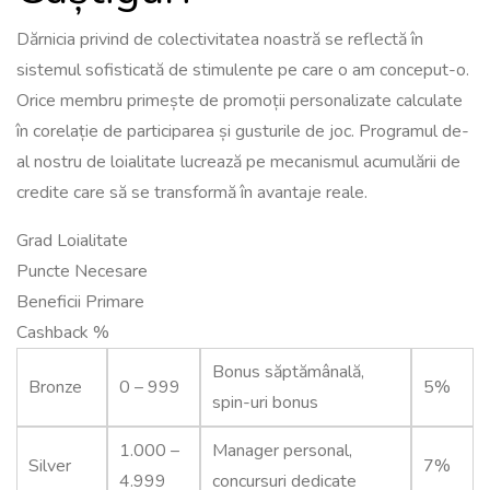
Dărnicia privind de colectivitatea noastră se reflectă în
sistemul sofisticată de stimulente pe care o am conceput-o.
Orice membru primește de promoții personalizate calculate
în corelație de participarea și gusturile de joc. Programul de-
al nostru de loialitate lucrează pe mecanismul acumulării de
credite care să se transformă în avantaje reale.
Grad Loialitate
Puncte Necesare
Beneficii Primare
Cashback %
Bonus săptămânală,
Bronze
0 – 999
5%
spin-uri bonus
1.000 –
Manager personal,
Silver
7%
4.999
concursuri dedicate