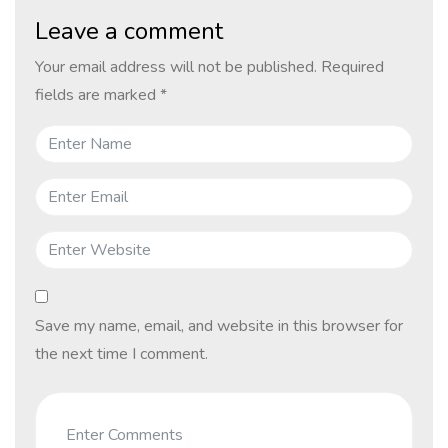
Leave a comment
Your email address will not be published.
Required
fields are marked
*
Save my name, email, and website in this browser for
the next time I comment.