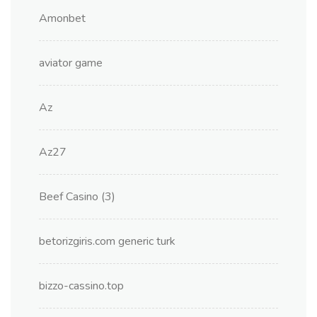
Amonbet
aviator game
Az
Az27
Beef Casino (3)
betorizgiris.com generic turk
bizzo-cassino.top