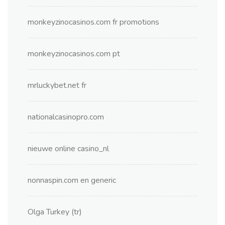
monkeyzinocasinos.com fr promotions
monkeyzinocasinos.com pt
mrluckybet.net fr
nationalcasinopro.com
nieuwe online casino_nl
nonnaspin.com en generic
Olga Turkey (tr)