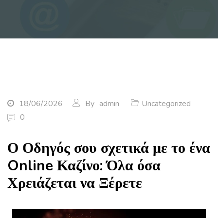
18/06/2026
By
admin
Uncategorized
0
Ο Οδηγός σου σχετικά με το ένα
Online Καζίνο: Όλα όσα
Χρειάζεται να Ξέρετε