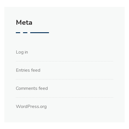
Meta
Log in
Entries feed
Comments feed
WordPress.org