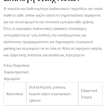
Η ποικιλία και διαθεσιμότητα διαδικτυακών παιχνιδιών την οποία
διαθέτει κάθε online καζίνο αποτελεί σημαντικότατο παράγοντα
για την ολοκληρωμένη την συνολική εμπειρία κάθε χρήστη.
Όλες οι κορυφαίες διαδικτυακές ψηφιακές πλατφόρμες
συνεργάζονται με τους διεθνώς πιο καταξιωμένους και
αξιόπιστους προγραμματιστές και δημιουργούς λογισμικού
gaming για να μπορούν να να είναι σε θέση να παρέχουν υψηλής
και εξαιρετικής ποιότητας και ασφάλειας περιεχόμενο.
Είδος Παιχνιδιού
Χαρακτηριστικά
Δημοφιλία
Πολλά θέματα, μπόνους
Εξαιρετικά
Φρουτάκια
δωρεάν γύροι περιστροφών,
Υψηλή
τζάκποτ