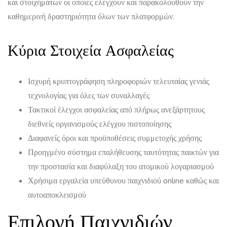
και στοιχημάτων οι οποίες ελέγχουν και παρακολουθούν την
καθημερινή δραστηριότητα όλων των πλατφορμών.
Κύρια Στοιχεία Ασφαλείας
Ισχυρή κρυπτογράφηση πληροφοριών τελευταίας γενιάς
τεχνολογίας για όλες των συναλλαγές
Τακτικοί έλεγχοι ασφαλείας από πλήρως ανεξάρτητους
διεθνείς οργανισμούς ελέγχου πιστοποίησης
Διαφανείς όροι και προϋποθέσεις συμμετοχής χρήσης
Προηγμένο σύστημα επαλήθευσης ταυτότητας παικτών για
την προστασία και διαφύλαξη του ατομικού λογαριασμού
Χρήσιμα εργαλεία υπεύθυνου παιχνιδιού online καθώς και
αυτοαποκλεισμού
Επιλογή Παιχνιδιών