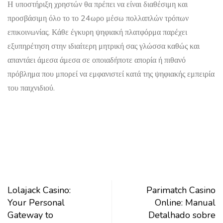
Η υποστήριξη χρηστών θα πρέπει να είναι διαθέσιμη και
προσβάσιμη όλο το το 24ωρο μέσω πολλαπλών τρόπων
επικοινωνίας. Κάθε έγκυρη ψηφιακή πλατφόρμα παρέχει
εξυπηρέτηση στην ιδιαίτερη μητρική σας γλώσσα καθώς και
απαντάει άμεσα άμεσα σε οποιαδήποτε απορία ή πιθανό
πρόβλημα που μπορεί να εμφανιστεί κατά της ψηφιακής εμπειρία
του παιχνιδιού.
Lolajack Casino:
Parimatch Casino
Your Personal
Online: Manual
Gateway to
Detalhado sobre