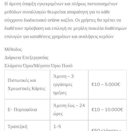
Η άμεση ύπαρξη εγκεκριμένων και πλήρως πιστοποιημένων
μεθόδων συναλλαγών θεωρείται απαραίτητη για το κάθε
σύγχρονο διαδικτυακό online καζίνο. Οι χρήστες θα πρέπει να
διαθέτουν πρόσβαση και επιλογή σε μεγάλη ποικιλία διαθέσιμων
επιλογών για καταθέσεις χρημάτων και αναλήψεις κερδών
Μέθοδος
Διάρκεια Επεξεργασίας
Ελάχιστο Όριο/Μέγιστο Όριο Ποσό
Άμεση – 3
Πιστωτικές και
εργάσιμες
€10 – 5.000€
Χρεωστικές Κάρτες
ημέρες
Άμεση έως – 24
E- Πορτοφόλια
€10 – 10.000€
ώρες
Τραπεζική
1-5
€50 ελάχιστο –