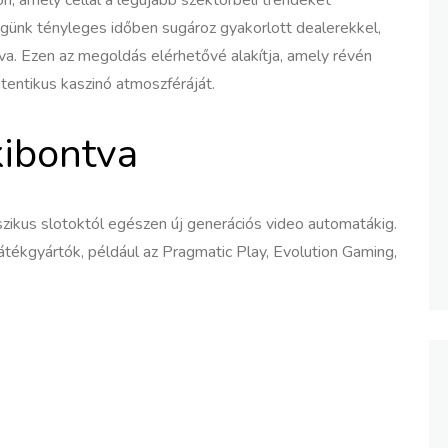
n, amely céllal a legújabb szektorbeli trendeket
egünk tényleges időben sugároz gyakorlott dealerekkel,
a. Ezen az megoldás elérhetővé alakítja, amely révén
tentikus kaszinó atmoszféráját.
kibontva
sszikus slotoktól egészen új generációs video automatákig.
átékgyártók, például az Pragmatic Play, Evolution Gaming,