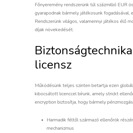
Főnyeremény rendszerünk túl százmillió EUR ös
gyarapodnak bármely játékosunk fogadásával, em
Rendszerünk világos, valamennyi játékos élő
díjak növekedését.
Biztonságtechnikai
licensz
Működésünk teljes szinten betartja ezen globál
kibocsátott licenccel bírunk, amely strickt ell
encryption biztosítja, hogy bármely pénzmozgás
Harmadik féltől származó ellenőrök részé
mechanizmus