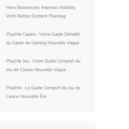
How Businesses Improve Visibility
With Better Content Planning
PlayMe Casino : Votre Guide Détaillé
du Game de Gaming Nouvelle Vague
PlayMe Jeu : Votre Guide Complet du
Jeu de Casino Nouvelle Vague
PlayMe : Le Guide Complet du Jeu de
Casino Nouvelle Ère