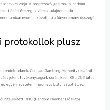
szegekkel várja. A progresszív jutalmak állandóan
iatt óriási összegek várnak tulajdonosaikra.
 momentumban nyomon követheti a főnyeremény összegű
 protokollok plusz
is rendeleteknek. Curacao Gambling Authority részéről
enőrzést jelent tevékenységünk során. Ezen SSL 256 bites
 és egyéni adatelem maximális biztonságot élvez.
ről hitelesített RNG (Random Number Előállító)