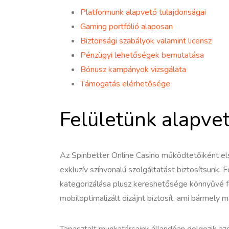
Platformunk alapvető tulajdonságai
Gaming portfólió alaposan
Biztonsági szabályok valamint licensz
Pénzügyi lehetőségek bemutatása
Bónusz kampányok vizsgálata
Támogatás elérhetősége
Felületünk alapvet
Az Spinbetter Online Casino működtetőiként el
exkluzív színvonalú szolgáltatást biztosítsunk.
kategorizálása plusz kereshetősége könnyűvé fo
mobiloptimalizált dizájnt biztosít, ami bármely