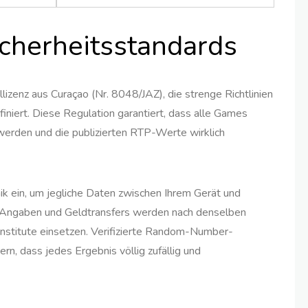
cherheitsstandards
llizenz aus Curaçao (Nr. 8048/JAZ), die strenge Richtlinien
finiert. Diese Regulation garantiert, dass alle Games
 werden und die publizierten RTP-Werte wirklich
 ein, um jegliche Daten zwischen Ihrem Gerät und
n Angaben und Geldtransfers werden nach denselben
tinstitute einsetzen. Verifizierte Random-Number-
, dass jedes Ergebnis völlig zufällig und