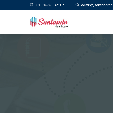
+91 96761 37567
admin@santandrhea