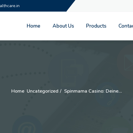
lthcare.in
Home
About Us
Products
Conta
Home
Uncategorized
Spinmama Casino: Deine…