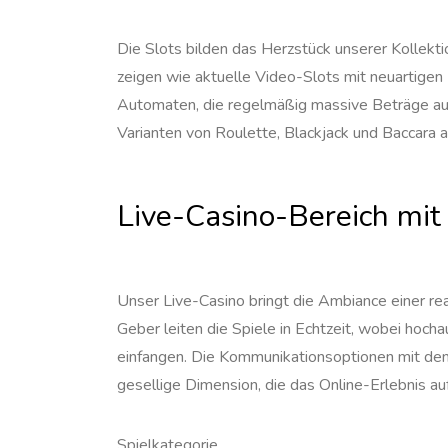
Die Slots bilden das Herzstück unserer Kollekti
zeigen wie aktuelle Video-Slots mit neuartigen
Automaten, die regelmäßig massive Beträge aus
Varianten von Roulette, Blackjack und Baccara au
Live-Casino-Bereich mit
Unser Live-Casino bringt die Ambiance einer re
Geber leiten die Spiele in Echtzeit, wobei hoc
einfangen. Die Kommunikationsoptionen mit den 
gesellige Dimension, die das Online-Erlebnis auf
Spielkategorie