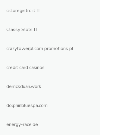
cicloregistro.it IT
Classy Slots IT
crazytowerpl.com promotions pl
credit card casinos
derrickduan.work
dolphinbluespa.com
energy-race.de