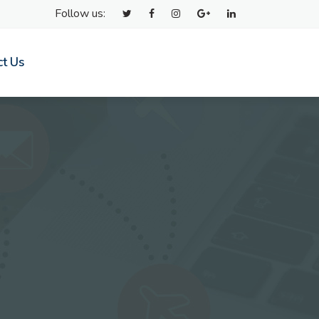
Follow us:
ct Us