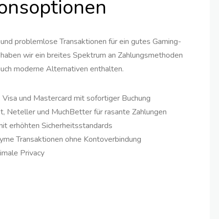
ionsoptionen
 und problemlose Transaktionen für ein gutes Gaming-
d haben wir ein breites Spektrum an Zahlungsmethoden
 auch moderne Alternativen enthalten.
e Visa und Mastercard mit sofortiger Buchung
et, Neteller und MuchBetter für rasante Zahlungen
t erhöhten Sicherheitsstandards
nyme Transaktionen ohne Kontoverbindung
imale Privacy