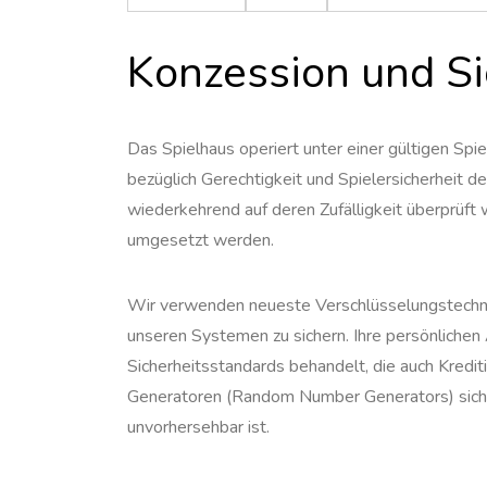
Konzession und Si
Das Spielhaus operiert unter einer gültigen Spie
bezüglich Gerechtigkeit und Spielersicherheit de
wiederkehrend auf deren Zufälligkeit überprüft
umgesetzt werden.
Wir verwenden neueste Verschlüsselungstechnik
unseren Systemen zu sichern. Ihre persönliche
Sicherheitsstandards behandelt, die auch Kredi
Generatoren (Random Number Generators) sichern
unvorhersehbar ist.