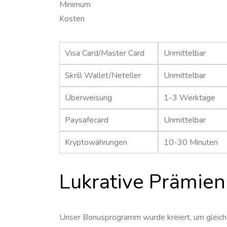
Minimum
Kosten
Visa Card/Master Card
Unmittelbar
Skrill Wallet/Neteller
Unmittelbar
Überweisung
1-3 Werktage
Paysafecard
Unmittelbar
Kryptowährungen
10-30 Minuten
Lukrative Prämien
Unser Bonusprogramm wurde kreiert, um gleiche