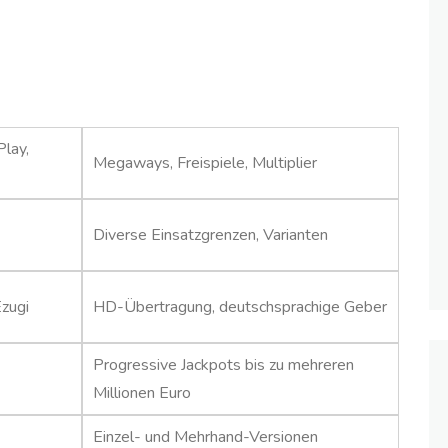
Play,
Megaways, Freispiele, Multiplier
Diverse Einsatzgrenzen, Varianten
Ezugi
HD-Übertragung, deutschsprachige Geber
Progressive Jackpots bis zu mehreren
Millionen Euro
Einzel- und Mehrhand-Versionen