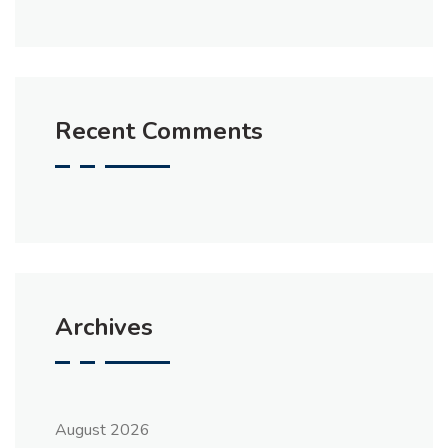
Recent Comments
Archives
August 2026