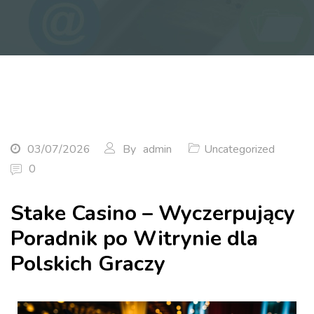
03/07/2026
By
admin
Uncategorized
0
Stake Casino – Wyczerpujący
Poradnik po Witrynie dla
Polskich Graczy