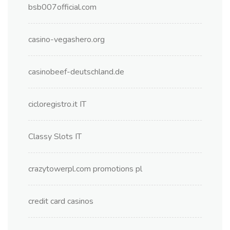
bsb007official.com
casino-vegashero.org
casinobeef-deutschland.de
cicloregistro.it IT
Classy Slots IT
crazytowerpl.com promotions pl
credit card casinos