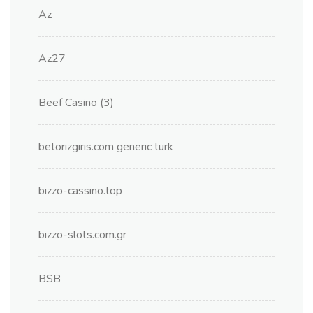
Az
Az27
Beef Casino (3)
betorizgiris.com generic turk
bizzo-cassino.top
bizzo-slots.com.gr
BSB