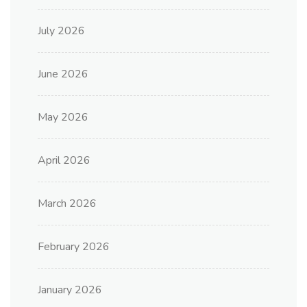
July 2026
June 2026
May 2026
April 2026
March 2026
February 2026
January 2026