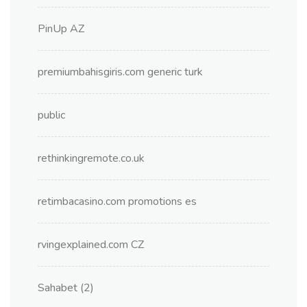
PinUp AZ
premiumbahisgiris.com generic turk
public
rethinkingremote.co.uk
retimbacasino.com promotions es
rvingexplained.com CZ
Sahabet (2)