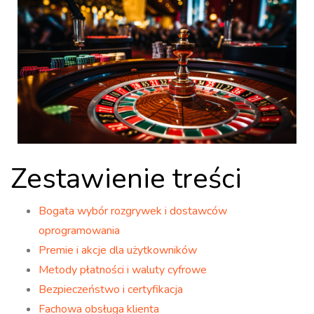
Zestawienie treści
Bogata wybór rozgrywek i dostawców
oprogramowania
Premie i akcje dla użytkowników
Metody płatności i waluty cyfrowe
Bezpieczeństwo i certyfikacja
Fachowa obsługa klienta