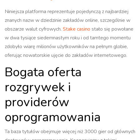
Niniejsza platforma reprezentuje pojedynczą z najbardziej
znanych nazw w dziedzinie zakładów online, szczególnie w
obszarze walut cyfrowych.
Stake casino
stało się powołane
w dwa tysiące siedemnastym roku i od tamtego momentu
zdobyło wiarę milionów użytkowników na pełnym globie,
oferując nowatorskie ujęcie do zakładów internetowego.
Bogata oferta
rozgrywek i
providerów
oprogramowania
Ta baza tytułów obejmuje więcej niż 3000 gier od głównych