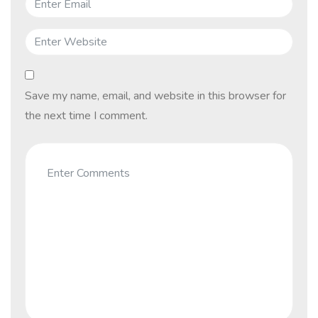
Save my name, email, and website in this browser for
the next time I comment.