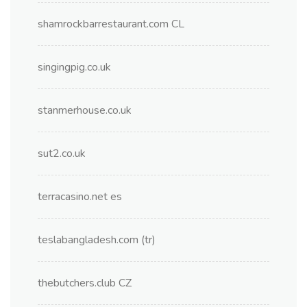
shamrockbarrestaurant.com CL
singingpig.co.uk
stanmerhouse.co.uk
sut2.co.uk
terracasino.net es
teslabangladesh.com (tr)
thebutchers.club CZ