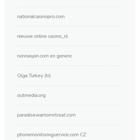
nationalcasinopro.com
nieuwe online casino_nl
nonnaspin.com en generic
Olga Turkey (tr)
outmedia.org
paradisewarriorretreat.com
phonemonitoringservice.com CZ