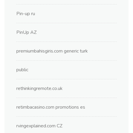
Pin-up ru
PinUp AZ
premiumbahisgiris.com generic turk
public
rethinkingremote.co.uk
retimbacasino.com promotions es
rvingexplained.com CZ