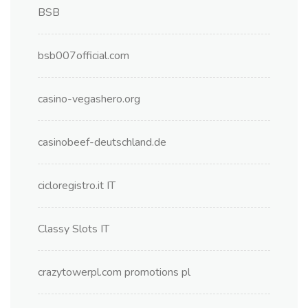
BSB
bsb007official.com
casino-vegashero.org
casinobeef-deutschland.de
cicloregistro.it IT
Classy Slots IT
crazytowerpl.com promotions pl