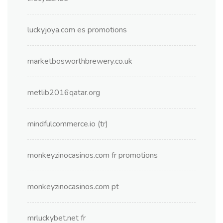
luckyjoya.com es promotions
marketbosworthbrewery.co.uk
metlib2016qatar.org
mindfulcommerce.io (tr)
monkeyzinocasinos.com fr promotions
monkeyzinocasinos.com pt
mrluckybet.net fr