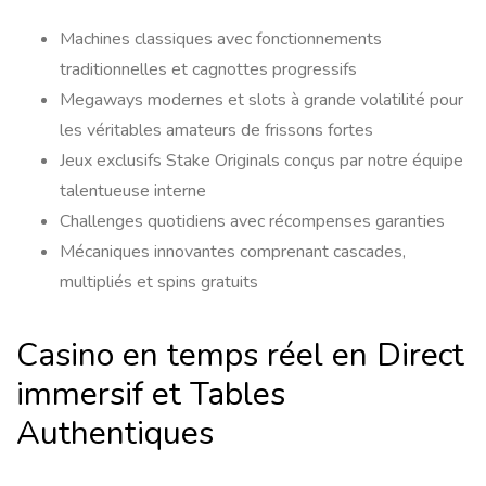
Machines classiques avec fonctionnements
traditionnelles et cagnottes progressifs
Megaways modernes et slots à grande volatilité pour
les véritables amateurs de frissons fortes
Jeux exclusifs Stake Originals conçus par notre équipe
talentueuse interne
Challenges quotidiens avec récompenses garanties
Mécaniques innovantes comprenant cascades,
multipliés et spins gratuits
Casino en temps réel en Direct
immersif et Tables
Authentiques