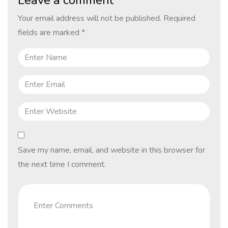
Your email address will not be published.
Required
fields are marked
*
Save my name, email, and website in this browser for
the next time I comment.