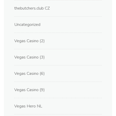
thebutchers.club CZ
Uncategorized
Vegas Casino (2)
Vegas Casino (3)
Vegas Casino (6)
Vegas Casino (9)
Vegas Hero NL