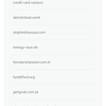
credit card casinos
derrickduan.work
dolphinbluespa.com
energy-race.de
femdershaneleri.com.tr
funditfwd.org
getgodz.com pl