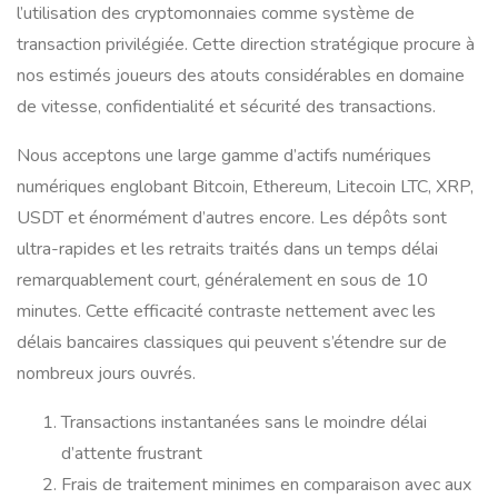
l’utilisation des cryptomonnaies comme système de
transaction privilégiée. Cette direction stratégique procure à
nos estimés joueurs des atouts considérables en domaine
de vitesse, confidentialité et sécurité des transactions.
Nous acceptons une large gamme d’actifs numériques
numériques englobant Bitcoin, Ethereum, Litecoin LTC, XRP,
USDT et énormément d’autres encore. Les dépôts sont
ultra-rapides et les retraits traités dans un temps délai
remarquablement court, généralement en sous de 10
minutes. Cette efficacité contraste nettement avec les
délais bancaires classiques qui peuvent s’étendre sur de
nombreux jours ouvrés.
Transactions instantanées sans le moindre délai
d’attente frustrant
Frais de traitement minimes en comparaison avec aux