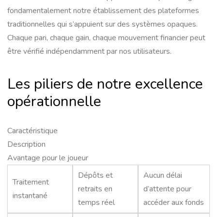
fondamentalement notre établissement des plateformes
traditionnelles qui s’appuient sur des systèmes opaques.
Chaque pari, chaque gain, chaque mouvement financier peut
être vérifié indépendamment par nos utilisateurs.
Les piliers de notre excellence
opérationnelle
Caractéristique
Description
Avantage pour le joueur
Dépôts et
Aucun délai
Traitement
retraits en
d’attente pour
instantané
temps réel
accéder aux fonds