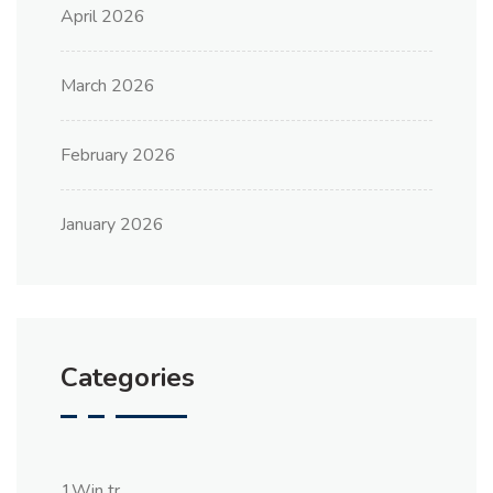
April 2026
March 2026
February 2026
January 2026
Categories
1Win tr