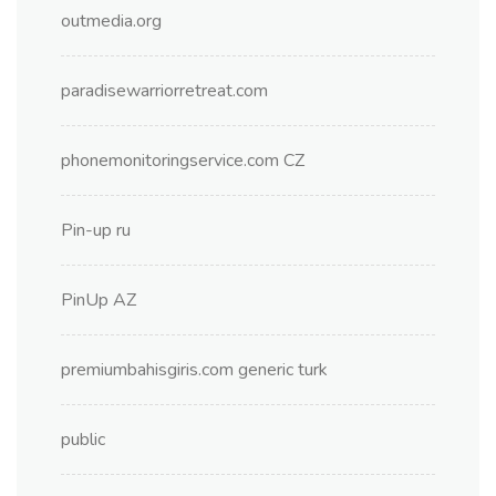
outmedia.org
paradisewarriorretreat.com
phonemonitoringservice.com CZ
Pin-up ru
PinUp AZ
premiumbahisgiris.com generic turk
public