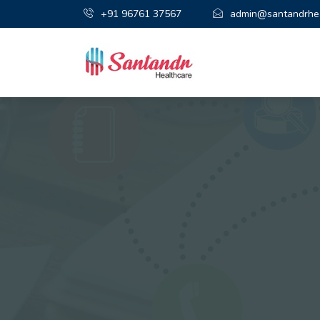
+91 96761 37567
admin@santandrhea