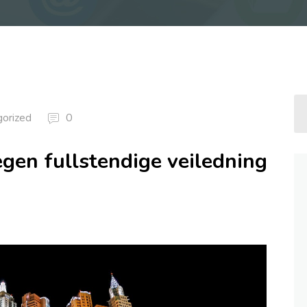
orized
0
egen fullstendige veiledning