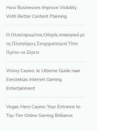
How Businesses Improve Visibility
With Better Content Planning
Ο Ολοκληρωμένος Οδηγός αναφορικά με
τις Πλατφόρμες Στοιχηματισμού: Όσα
Πρέπει να Ξέρετε
Winny Casino: Je Ultieme Guide naar
Eersteklas Internet Gaming
Entertainment
Vegas Hero Casino: Your Entrance to
Top-Tier Online Gaming Brilliance