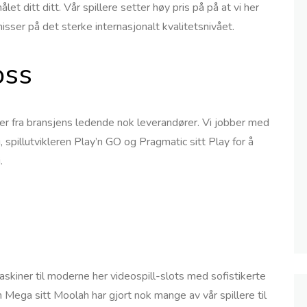
t ditt ditt. Vår spillere setter høy pris på på at vi her
sser på det sterke internasjonalt kvalitetsnivået.
oss
ler fra bransjens ledende nok leverandører. Vi jobber med
pillutvikleren Play’n GO og Pragmatic sitt Play for å
.
askiner til moderne her videospill-slots med sofistikerte
Mega sitt Moolah har gjort nok mange av vår spillere til