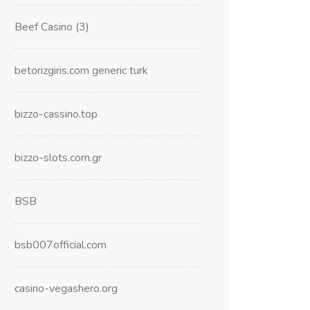
Beef Casino (3)
betorizgiris.com generic turk
bizzo-cassino.top
bizzo-slots.com.gr
BSB
bsb007official.com
casino-vegashero.org