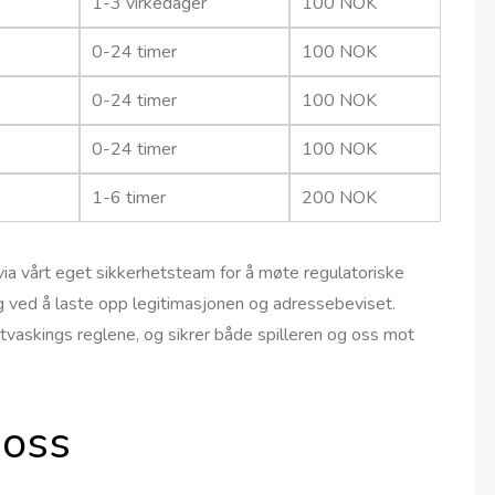
1-3 virkedager
100 NOK
0-24 timer
100 NOK
0-24 timer
100 NOK
0-24 timer
100 NOK
1-6 timer
200 NOK
ia vårt eget sikkerhetsteam for å møte regulatoriske
g ved å laste opp legitimasjonen og adressebeviset.
itvaskings reglene, og sikrer både spilleren og oss mot
 oss