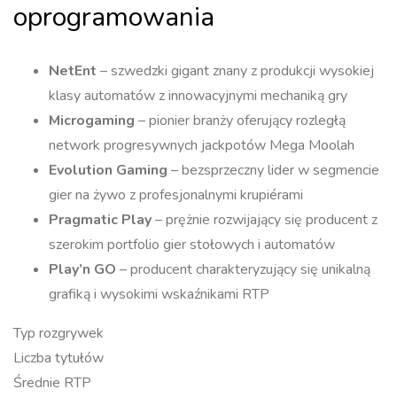
oprogramowania
NetEnt
– szwedzki gigant znany z produkcji wysokiej
klasy automatów z innowacyjnymi mechaniką gry
Microgaming
– pionier branży oferujący rozległą
network progresywnych jackpotów Mega Moolah
Evolution Gaming
– bezsprzeczny lider w segmencie
gier na żywo z profesjonalnymi krupiérami
Pragmatic Play
– prężnie rozwijający się producent z
szerokim portfolio gier stołowych i automatów
Play’n GO
– producent charakteryzujący się unikalną
grafiką i wysokimi wskaźnikami RTP
Typ rozgrywek
Liczba tytułów
Średnie RTP