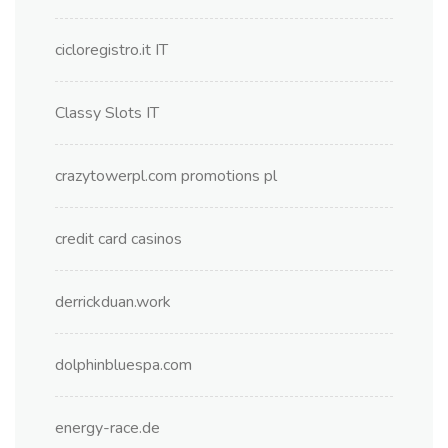
cicloregistro.it IT
Classy Slots IT
crazytowerpl.com promotions pl
credit card casinos
derrickduan.work
dolphinbluespa.com
energy-race.de