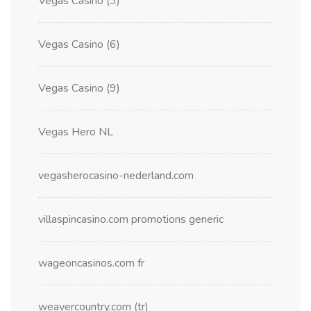
Vegas Casino (3)
Vegas Casino (6)
Vegas Casino (9)
Vegas Hero NL
vegasherocasino-nederland.com
villaspincasino.com promotions generic
wageoncasinos.com fr
weavercountry.com (tr)