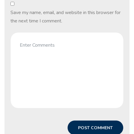
Save my name, email, and website in this browser for
the next time I comment.