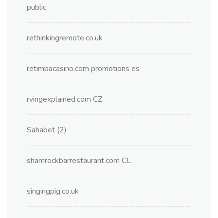
public
rethinkingremote.co.uk
retimbacasino.com promotions es
rvingexplained.com CZ
Sahabet (2)
shamrockbarrestaurant.com CL
singingpig.co.uk