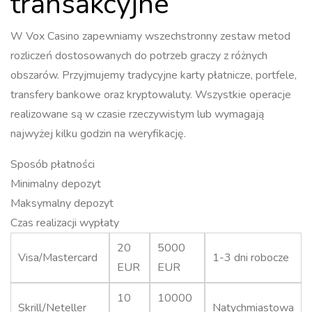
transakcyjne
W Vox Casino zapewniamy wszechstronny zestaw metod
rozliczeń dostosowanych do potrzeb graczy z różnych
obszarów. Przyjmujemy tradycyjne karty płatnicze, portfele,
transfery bankowe oraz kryptowaluty. Wszystkie operacje
realizowane są w czasie rzeczywistym lub wymagają
najwyżej kilku godzin na weryfikację.
Sposób płatności
Minimalny depozyt
Maksymalny depozyt
Czas realizacji wypłaty
20
5000
Visa/Mastercard
1-3 dni robocze
EUR
EUR
10
10000
Skrill/Neteller
Natychmiastowa