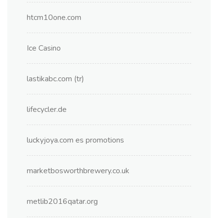
htcm10one.com
Ice Casino
lastikabc.com (tr)
lifecycler.de
luckyjoya.com es promotions
marketbosworthbrewery.co.uk
metlib2016qatar.org