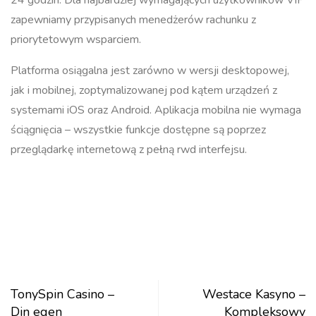
24 godzin. Dla najbardziej wymagających użytkowników VIP
zapewniamy przypisanych menedżerów rachunku z
priorytetowym wsparciem.
Platforma osiągalna jest zarówno w wersji desktopowej,
jak i mobilnej, zoptymalizowanej pod kątem urządzeń z
systemami iOS oraz Android. Aplikacja mobilna nie wymaga
ściągnięcia – wszystkie funkcje dostępne są poprzez
przeglądarkę internetową z pełną rwd interfejsu.
TonySpin Casino –
Westace Kasyno –
Din egen
Kompleksowy