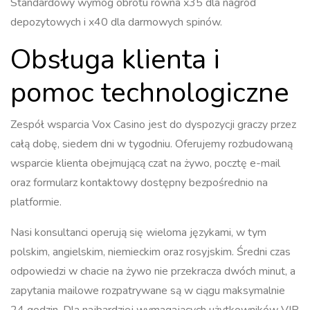
Standardowy wymóg obrotu równa x35 dla nagród
depozytowych i x40 dla darmowych spinów.
Obsługa klienta i
pomoc technologiczne
Zespół wsparcia Vox Casino jest do dyspozycji graczy przez
całą dobę, siedem dni w tygodniu. Oferujemy rozbudowaną
wsparcie klienta obejmującą czat na żywo, pocztę e-mail
oraz formularz kontaktowy dostępny bezpośrednio na
platformie.
Nasi konsultanci operują się wieloma językami, w tym
polskim, angielskim, niemieckim oraz rosyjskim. Średni czas
odpowiedzi w chacie na żywo nie przekracza dwóch minut, a
zapytania mailowe rozpatrywane są w ciągu maksymalnie