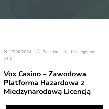
17/06/2026
By
admin
Uncategorized
0
Vox Casino – Zawodowa
Platforma Hazardowa z
Międzynarodową Licencją