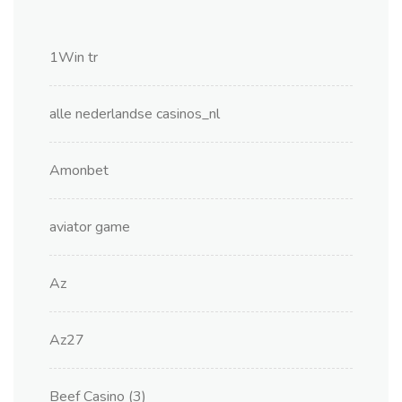
1Win tr
alle nederlandse casinos_nl
Amonbet
aviator game
Az
Az27
Beef Casino (3)