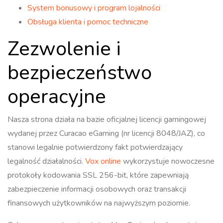
System bonusowy i program lojalności
Obsługa klienta i pomoc techniczne
Zezwolenie i
bezpieczeństwo
operacyjne
Nasza strona działa na bazie oficjalnej licencji gamingowej
wydanej przez Curacao eGaming (nr licencji 8048/JAZ), co
stanowi legalnie potwierdzony fakt potwierdzający
legalność działalności.
Vox online
wykorzystuje nowoczesne
protokoły kodowania SSL 256-bit, które zapewniają
zabezpieczenie informacji osobowych oraz transakcji
finansowych użytkowników na najwyższym poziomie.