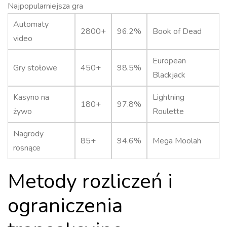
Najpopularniejsza gra
Automaty
2800+
96.2%
Book of Dead
video
European
Gry stołowe
450+
98.5%
Blackjack
Kasyno na
Lightning
180+
97.8%
żywo
Roulette
Nagrody
85+
94.6%
Mega Moolah
rosnące
Metody rozliczeń i
ograniczenia