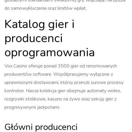
globalnymi standardami świadomej gry, włączając narzędzia
do samowykluczenia oraz limitów wpłat.
Katalog gier i
producenci
oprogramowania
Vox Casino oferuje ponad 3500 gier od renomowanych
producentów software. Współpracujemy wyłącznie z
uprawnionymi dostawcami, którzy przeszli surowe procesy
kontrolne. Nasza kolekcja gier obejmuje automaty wideo,
rozgrywki stolikowe, kasyno na żywo oraz sekcję gier z
progresywnymi jackpotami.
Główni producenci