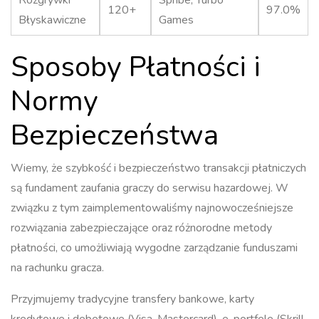
120+
97.0%
Błyskawiczne
Games
Sposoby Płatności i
Normy
Bezpieczeństwa
Wiemy, że szybkość i bezpieczeństwo transakcji płatniczych
są fundament zaufania graczy do serwisu hazardowej. W
związku z tym zaimplementowaliśmy najnowocześniejsze
rozwiązania zabezpieczające oraz różnorodne metody
płatności, co umożliwiają wygodne zarządzanie funduszami
na rachunku gracza.
Przyjmujemy tradycyjne transfery bankowe, karty
kredytowe i debetowe (Visa, Mastercard), e-portfele (Skrill,