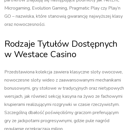
Microgaming, Evolution Gaming, Pragmatic Play czy Play’n
GO – nazwiska, które stanowią gwarancję najwyższej klasy
oraz nowoczesności.
Rodzaje Tytułów Dostępnych
w Westace Casino
Przedstawiona kolekcja zawiera klasyczne sloty owocowe,
nowoczesne sloty wideo z zaawansowanymi mechanikami
bonusowymi, gry stołowe w tradycyjnych oraz nietypowych
wersjach, jak również sekcję kasyna na żywo ze fachowymi
krupierami realizującymi rozgrywki w czasie rzeczywistym.
Szczególną dbałość poświęciliśmy graczom preferującym
gry ze jackpotami progresywnymi, gdzie pule nagród
regularnie przekraczają milion.