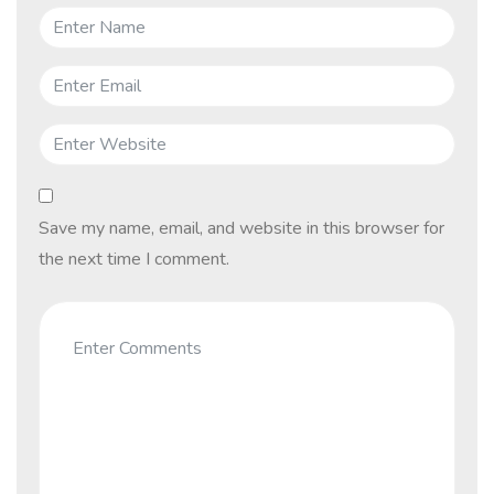
Save my name, email, and website in this browser for
the next time I comment.