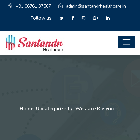
+91 96761 37567
admin@santandrhealthcare.in
Follow us:
Home
Uncategorized
Westace Kasyno –…