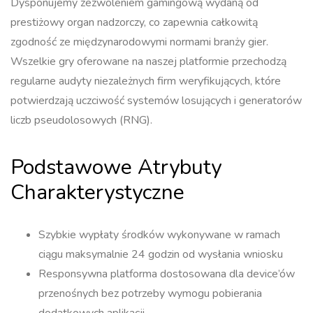
Dysponujemy zezwoleniem gamingową wydaną od
prestiżowy organ nadzorczy, co zapewnia całkowitą
zgodność ze międzynarodowymi normami branży gier.
Wszelkie gry oferowane na naszej platformie przechodzą
regularne audyty niezależnych firm weryfikujących, które
potwierdzają uczciwość systemów losujących i generatorów
liczb pseudolosowych (RNG).
Podstawowe Atrybuty
Charakterystyczne
Szybkie wypłaty środków wykonywane w ramach
ciągu maksymalnie 24 godzin od wysłania wniosku
Responsywna platforma dostosowana dla device’ów
przenośnych bez potrzeby wymogu pobierania
dodatkowych aplikacji