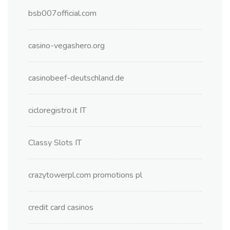
bsb007official.com
casino-vegashero.org
casinobeef-deutschland.de
cicloregistro.it IT
Classy Slots IT
crazytowerpl.com promotions pl
credit card casinos