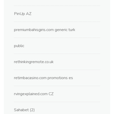
PinUp AZ
premiumbahisgiris.com generic turk
public
rethinkingremote.co.uk
retimbacasino.com promotions es
rvingexplained.com CZ
Sahabet (2)