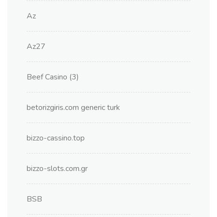
Az
Az27
Beef Casino (3)
betorizgiris.com generic turk
bizzo-cassino.top
bizzo-slots.com.gr
BSB