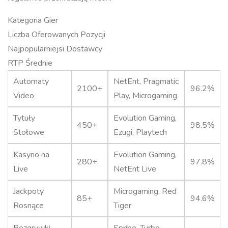
Kategoria Gier
Liczba Oferowanych Pozycji
Najpopularniejsi Dostawcy
RTP Średnie
Automaty
NetEnt, Pragmatic
2100+
96.2%
Video
Play, Microgaming
Tytuły
Evolution Gaming,
450+
98.5%
Stołowe
Ezugi, Playtech
Kasyno na
Evolution Gaming,
280+
97.8%
Live
NetEnt Live
Jackpoty
Microgaming, Red
85+
94.6%
Rosnące
Tiger
Rozgrywki
Spribe, Turbo