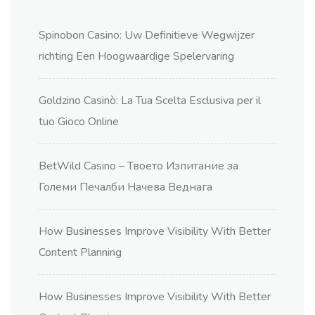
Spinobon Casino: Uw Definitieve Wegwijzer
richting Een Hoogwaardige Spelervaring
Goldzino Casinò: La Tua Scelta Esclusiva per il
tuo Gioco Online
BetWild Casino – Твоето Изпитание за
Големи Печалби Начева Веднага
How Businesses Improve Visibility With Better
Content Planning
How Businesses Improve Visibility With Better