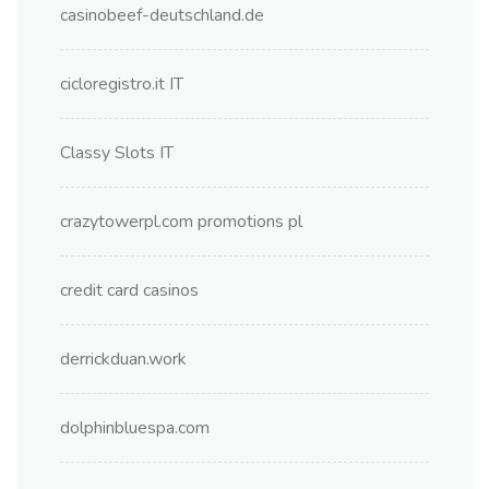
casinobeef-deutschland.de
cicloregistro.it IT
Classy Slots IT
crazytowerpl.com promotions pl
credit card casinos
derrickduan.work
dolphinbluespa.com