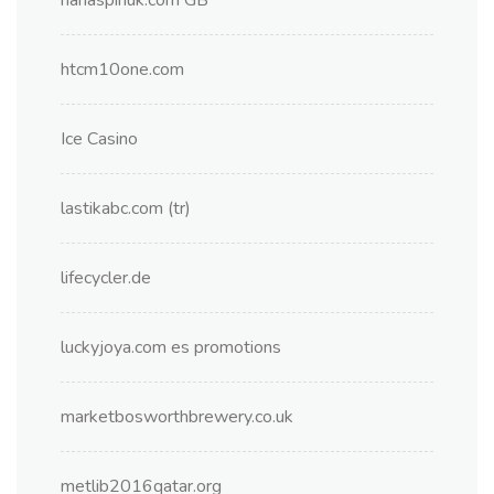
htcm10one.com
Ice Casino
lastikabc.com (tr)
lifecycler.de
luckyjoya.com es promotions
marketbosworthbrewery.co.uk
metlib2016qatar.org