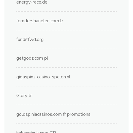
energy-race.de
femdershaneleri.com.tr
funditfwd.org
getgodz.com pl
gigaspinz-casino-spelen.nl
Glory tr
goldspiniacasinos.com fr promotions
hahaspinuk.com GB