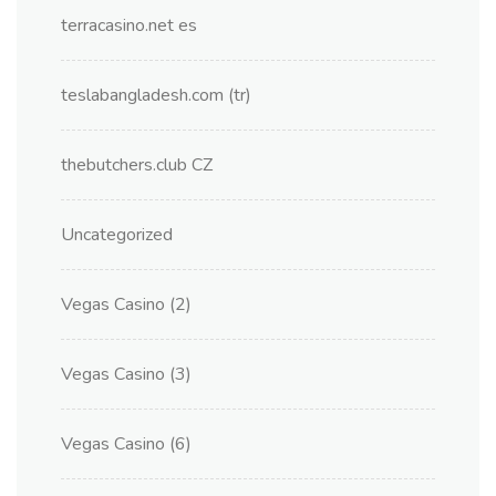
terracasino.net es
teslabangladesh.com (tr)
thebutchers.club CZ
Uncategorized
Vegas Casino (2)
Vegas Casino (3)
Vegas Casino (6)