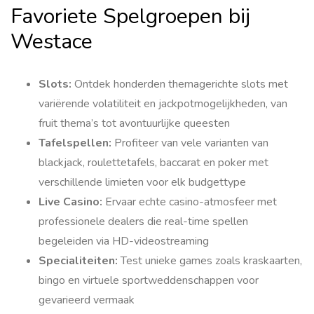
Favoriete Spelgroepen bij
Westace
Slots:
Ontdek honderden themagerichte slots met
variërende volatiliteit en jackpotmogelijkheden, van
fruit thema’s tot avontuurlijke queesten
Tafelspellen:
Profiteer van vele varianten van
blackjack, roulettetafels, baccarat en poker met
verschillende limieten voor elk budgettype
Live Casino:
Ervaar echte casino-atmosfeer met
professionele dealers die real-time spellen
begeleiden via HD-videostreaming
Specialiteiten:
Test unieke games zoals kraskaarten,
bingo en virtuele sportweddenschappen voor
gevarieerd vermaak