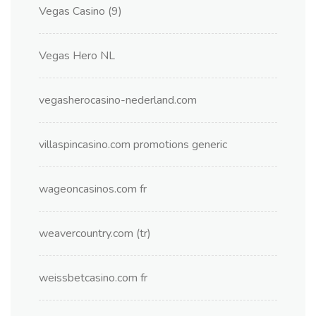
Vegas Casino (9)
Vegas Hero NL
vegasherocasino-nederland.com
villaspincasino.com promotions generic
wageoncasinos.com fr
weavercountry.com (tr)
weissbetcasino.com fr