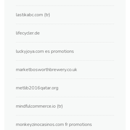
lastikabc.com (tr)
lifecycler.de
luckyjoya.com es promotions
marketbosworthbrewery.co.uk
metlib2016qatar.org
mindfulcommerce.io (tr)
monkeyzinocasinos.com fr promotions