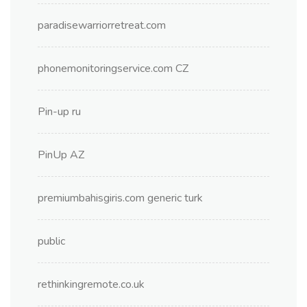
paradisewarriorretreat.com
phonemonitoringservice.com CZ
Pin-up ru
PinUp AZ
premiumbahisgiris.com generic turk
public
rethinkingremote.co.uk