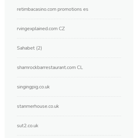
retimbacasino.com promotions es
rvingexplained.com CZ
Sahabet (2)
shamrockbarrestaurant.com CL
singingpig.co.uk
stanmerhouse.co.uk
sut2.co.uk