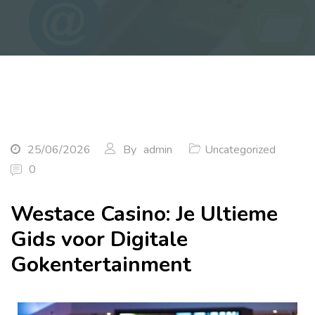
25/06/2026
By
admin
Uncategorized
0
Westace Casino: Je Ultieme
Gids voor Digitale
Gokentertainment