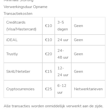
Verwerkingsduur Opname
Transactiekosten
Creditcards
3-5
€10
Geen
(Visa/Mastercard)
dagen
iDEAL
€10
24 uur
Geen
24-
Trustly
€20
Geen
48 uur
12-
Skrill/Neteller
€15
Geen
24 uur
6-12
Cryptocurrencies
€25
Netwerktarieven
uur
Alle transacties worden onmiddellijk verwerkt aan de zijde,