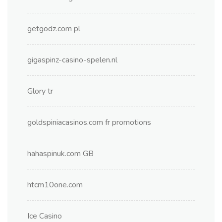
getgodz.com pl
gigaspinz-casino-spelen.nl
Glory tr
goldspiniacasinos.com fr promotions
hahaspinuk.com GB
htcm10one.com
Ice Casino