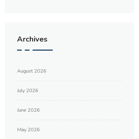
Archives
August 2026
July 2026
June 2026
May 2026