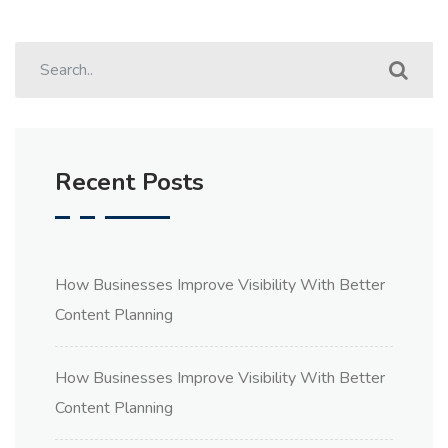
Recent Posts
How Businesses Improve Visibility With Better
Content Planning
How Businesses Improve Visibility With Better
Content Planning